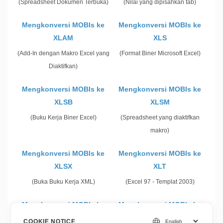
(Spreadsheet Dokumen Terbuka)
(Nilai yang dipisahkan tab)
Mengkonversi MOBIs ke
Mengkonversi MOBIs ke
XLAM
XLS
(Add-In dengan Makro Excel yang
(Format Biner Microsoft Excel)
Diaktifkan)
Mengkonversi MOBIs ke
Mengkonversi MOBIs ke
XLSB
XLSM
(Buku Kerja Biner Excel)
(Spreadsheet yang diaktifkan
makro)
Mengkonversi MOBIs ke
Mengkonversi MOBIs ke
XLSX
XLT
(Buka Buku Kerja XML)
(Excel 97 - Templat 2003)
Mengkonversi MOBIs ke
Mengkonversi MOBIs ke
XLTM
XLTX
COOKIE NOTICE