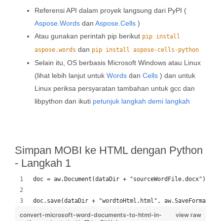
Referensi API dalam proyek langsung dari PyPI (
Aspose.Words
dan
Aspose.Cells
)
Atau gunakan perintah pip berikut
pip install
dan
aspose.words
pip install aspose-cells-python
Selain itu, OS berbasis Microsoft Windows atau Linux
(lihat lebih lanjut untuk
Words
dan
Cells
) dan untuk
Linux periksa persyaratan tambahan untuk gcc dan
libpython dan ikuti
petunjuk langkah demi langkah
Simpan MOBI ke HTML dengan Python
- Langkah 1
doc = aw.Document(dataDir + "sourceWordFile.docx")
doc.save(dataDir + "wordtoHtml.html", aw.SaveFormat.HT
convert-microsoft-word-documents-to-html-in-
view raw