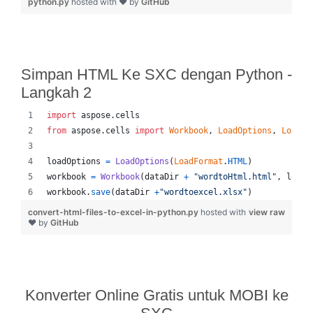
python.py
hosted with ❤ by
GitHub
Simpan HTML Ke SXC dengan Python -
Langkah 2
import
aspose
.
cells
from
aspose
.
cells
import
Workbook
, 
LoadOptions
, 
LoadFo
loadOptions
=
LoadOptions
(
LoadFormat
.
HTML
)
workbook
=
Workbook
(
dataDir
+
"wordtoHtml.html"
, 
loadO
workbook
.
save
(
dataDir
+
"wordtoexcel.xlsx"
)
convert-html-files-to-excel-in-python.py
hosted with
view raw
❤ by
GitHub
Konverter Online Gratis untuk MOBI ke