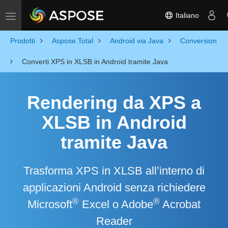
Italiano
Toggle navigation
Prodotti
Aspose.Total
Android via Java
Conversion
Converti XPS in XLSB in Android tramite Java
Rendering da XPS a
XLSB in Android
tramite Java
Trasforma XPS in XLSB all’interno di
applicazioni Android senza richiedere
®
®
Microsoft
Excel o Adobe
Acrobat
Reader