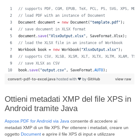
// supports PDF, CGM, EPUB, TeX, PCL, PS, SVG, XPS, MD,
// load PDF with an instance of Document
Document
document
 = 
new
Document
(
"template.pdf"
);
// save document in XLSX format
document
.
save
(
"XlsxOutput.xlsx"
, 
SaveFormat
.
Xlsx
);
// load the XLSX file in an instance of Workbook
Workbook
book
 = 
new
Workbook
(
"XlsxOutput.xlsx"
);
// supports CSV, XLSB, XLSM, XLT, XLTX, XLTM, XLAM, TSV
// save XLSX as CSV
book
.
save
(
"output.csv"
, 
SaveFormat
.
AUTO
);   
convert-pdf-to-excel.java
hosted with ❤ by
GitHub
view raw
Ottieni metadati XMP del file XPS in
Android tramite Java
Aspose.PDF for Android via Java
consente di accedere ai
metadati XMP di un file XPS. Per ottenere i metadati, creare un
oggetto
Document
e aprire il file XPS di input e utilizzare