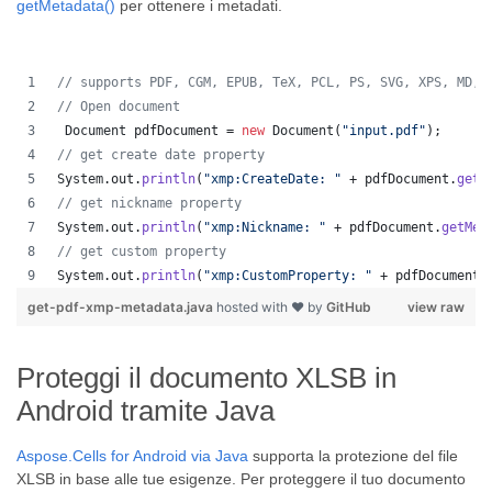
getMetadata()
per ottenere i metadati.
// supports PDF, CGM, EPUB, TeX, PCL, PS, SVG, XPS, MD, 
// Open document
Document
pdfDocument
 = 
new
Document
(
"input.pdf"
);
// get create date property
System
.
out
.
println
(
"xmp:CreateDate: "
 + 
pdfDocument
.
getM
// get nickname property
System
.
out
.
println
(
"xmp:Nickname: "
 + 
pdfDocument
.
getMet
// get custom property
System
.
out
.
println
(
"xmp:CustomProperty: "
 + 
pdfDocument
.
get-pdf-xmp-metadata.java
hosted with ❤ by
GitHub
view raw
Proteggi il documento XLSB in
Android tramite Java
Aspose.Cells for Android via Java
supporta la protezione del file
XLSB in base alle tue esigenze. Per proteggere il tuo documento