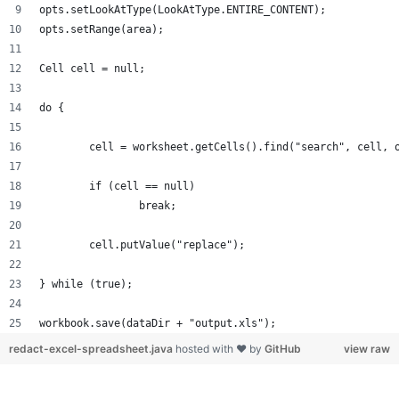
opts.setLookAtType(LookAtType.ENTIRE_CONTENT);
opts.setRange(area);
Cell cell = null;
do {
	cell = worksheet.getCells().find("search", cell, 
	if (cell == null)
		break;
	cell.putValue("replace");
} while (true);
workbook.save(dataDir + "output.xls");
redact-excel-spreadsheet.java
hosted with ❤ by
GitHub
view raw