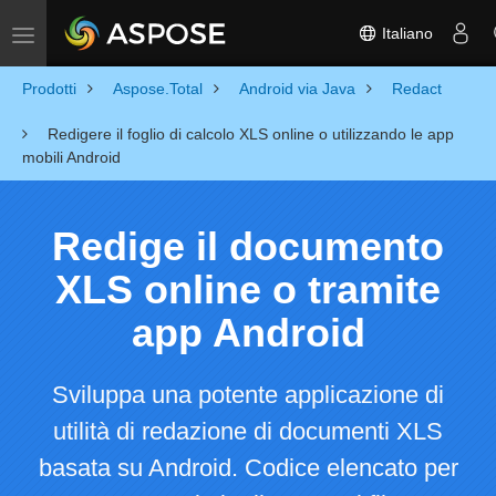
Italiano
Toggle navigation
Prodotti
Aspose.Total
Android via Java
Redact
Redigere il foglio di calcolo XLS online o utilizzando le app
mobili Android
Redige il documento
XLS online o tramite
app Android
Sviluppa una potente applicazione di
utilità di redazione di documenti XLS
basata su Android. Codice elencato per