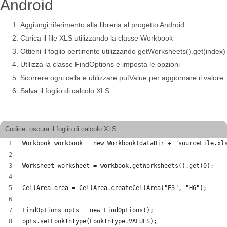
Android
Aggiungi riferimento alla libreria al progetto Android
Carica il file XLS utilizzando la classe Workbook
Ottieni il foglio pertinente utilizzando getWorksheets().get(index)
Utilizza la classe FindOptions e imposta le opzioni
Scorrere ogni cella e utilizzare putValue per aggiornare il valore
Salva il foglio di calcolo XLS
Codice: oscura il foglio di calcolo XLS
Workbook workbook = new Workbook(dataDir + "sourceFile.xl
Worksheet worksheet = workbook.getWorksheets().get(0);
CellArea area = CellArea.createCellArea("E3", "H6");
FindOptions opts = new FindOptions();
opts.setLookInType(LookInType.VALUES);