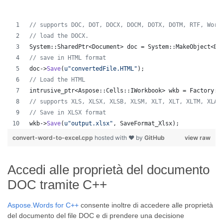
//
 supports DOC, DOT, DOCX, DOCM, DOTX, DOTM, RTF, Word
//
 load the DOCX.
System::SharedPtr<Document> doc = System::MakeObject<Do
//
 save in HTML format
doc->
Save
(
u"
convertedFile.HTML
"
);
//
 Load the HTML
intrusive_ptr<Aspose::Cells::IWorkbook> wkb = Factory::
//
 supports XLS, XLSX, XLSB, XLSM, XLT, XLT, XLTM, XLAM
//
 Save in XLSX format
wkb->
Save
(
u"
output.xlsx
"
, SaveFormat_Xlsx);
convert-word-to-excel.cpp
hosted with ❤ by
GitHub
view raw
Accedi alle proprietà del documento
DOC tramite C++
Aspose.Words for C++
consente inoltre di accedere alle proprietà
del documento del file DOC e di prendere una decisione