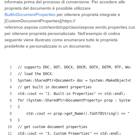
informata prima del processo di conversione. Per accedere alle
proprietà del documento è possibile utilizzare
BuiltInDocumentProperties
per ottenere proprietà integrate e
[CustomDocumentProperties](https://
reference.aspose.com/words/cpp/class/aspose.words.properties.c
per ottenere proprietà personalizzate. Nell’esempio di codice
seguente viene illustrato come enumerare tutte le proprietà
predefinite e personalizzate in un documento.
// supports DOC, DOT, DOCX, DOCM, DOTX, DOTM, RTF, Word
// load the DOCX.
System::SharedPtr<Document> doc = System::MakeObject<Do
// get built in document properties
std::cout << "2. Built-in Properties" << std::endl;
for (System::SharedPtr<DocumentProperty> prop : System:
{
    std::cout << prop->get_Name().ToUtf8String() << " :
}
// get custom document properties
std::cout << "3. Custom Properties" << std::endl;