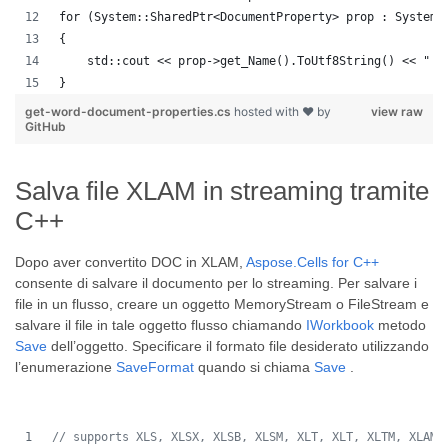
for (System::SharedPtr<DocumentProperty> prop : System:
{
    std::cout << prop->get_Name().ToUtf8String() << " :
}
get-word-document-properties.cs
hosted with ❤ by
view raw
GitHub
Salva file XLAM in streaming tramite
C++
Dopo aver convertito DOC in XLAM,
Aspose.Cells for C++
consente di salvare il documento per lo streaming. Per salvare i
file in un flusso, creare un oggetto MemoryStream o FileStream e
salvare il file in tale oggetto flusso chiamando
IWorkbook
metodo
Save
dell’oggetto. Specificare il formato file desiderato utilizzando
l’enumerazione
SaveFormat
quando si chiama
Save
.
//
 supports XLS, XLSX, XLSB, XLSM, XLT, XLT, XLTM, XLAM,