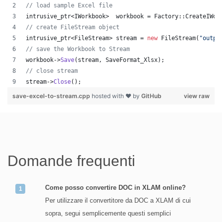
//
 load sample Excel file
intrusive_ptr<IWorkbook>  workbook = Factory::CreateIWor
//
 create FileStream object
intrusive_ptr<FileStream> stream = 
new
 FileStream(
"
outpu
//
 save the Workbook to Stream
workbook->
Save
(stream, SaveFormat_Xlsx);
//
 close stream
stream->
Close
();
save-excel-to-stream.cpp
hosted with ❤ by
GitHub
view raw
Domande frequenti
Come posso convertire DOC in XLAM online?
Per utilizzare il convertitore da DOC a XLAM di cui
sopra, segui semplicemente questi semplici