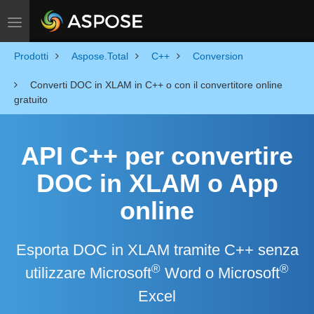
Toggle navigation
Prodotti
Aspose.Total
C++
Conversion
Converti DOC in XLAM in C++ o con il convertitore online
gratuito
API C++ per convertire
DOC in XLAM o App
online
Esporta DOC in XLAM tramite C++ senza
®
®
utilizzare Microsoft
Word o Microsoft
Excel