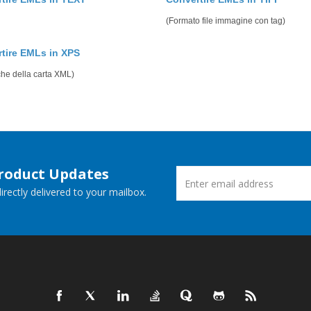
(Formato file immagine con tag)
tire EMLs in XPS
che della carta XML)
Product Updates
rectly delivered to your mailbox.