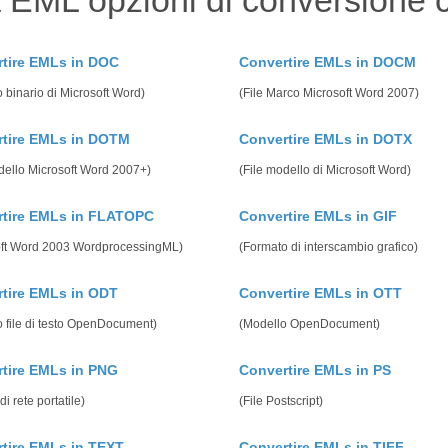
 EML opzioni di conversione
tire EMLs in DOC
Convertire EMLs in DOCM
 binario di Microsoft Word)
(File Marco Microsoft Word 2007)
tire EMLs in DOTM
Convertire EMLs in DOTX
dello Microsoft Word 2007+)
(File modello di Microsoft Word)
rtire EMLs in FLATOPC
Convertire EMLs in GIF
oft Word 2003 WordprocessingML)
(Formato di interscambio grafico)
tire EMLs in ODT
Convertire EMLs in OTT
 file di testo OpenDocument)
(Modello OpenDocument)
tire EMLs in PNG
Convertire EMLs in PS
di rete portatile)
(File Postscript)
tire EMLs in TEXT
Convertire EMLs in TIFF