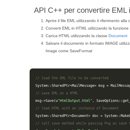
API C++ per convertire EML
Aprire il file EML utilizzando il riferimento alla
Converti EML in HTML utilizzando la funzio
Carica HTML utilizzando la classe
Document
Salvare il documento in formato IMAGE utiliz
Image come SaveFormat
// load the EML file to be converted
System
::
SharedPtr
<
MailMessage
>
msg
=
MailMessa
// save EML as a HTML 
msg
->
Save
(
u
"HtmlOutput.html"
,
SaveOptions
::
get
// load HTML with an instance of Document
System
::
SharedPtr
<
Document
>
doc
=
System
::
Make
// call save method while passing Png as save 