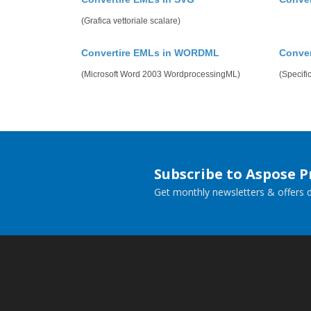
(Grafica vettoriale scalare)
Convertire EMLs in WORDML
Conver
(Microsoft Word 2003 WordprocessingML)
(Specifi
Subscribe to Aspose 
Get monthly newsletters & offers di