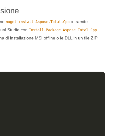
rsione
ome
o tramite
nuget install Aspose.Total.Cpp
ual Studio con
.
Install-Package Aspose.Total.Cpp
a di installazione MSI offline o le DLL in un file ZIP