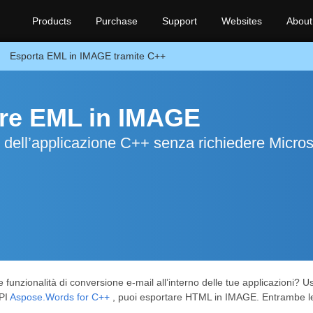
Products
Purchase
Support
Websites
About
Esporta EML in IMAGE tramite C++
are EML in IMAGE
dell’applicazione C++ senza richiedere Micros
 funzionalità di conversione e-mail all’interno delle tue applicazioni? 
API
Aspose.Words for C++
, puoi esportare HTML in IMAGE. Entrambe le