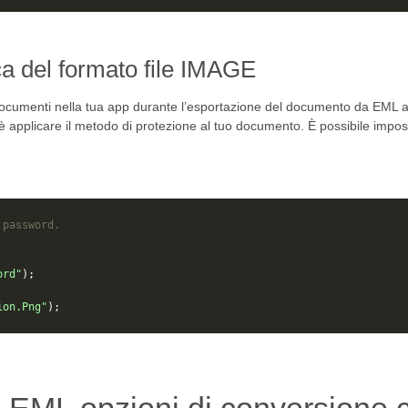
ca del formato file IMAGE
 documenti nella tua app durante l’esportazione del documento da EML 
 applicare il metodo di protezione al tuo documento. È possibile impostar
 password.
ord"
);
ion.Png"
);