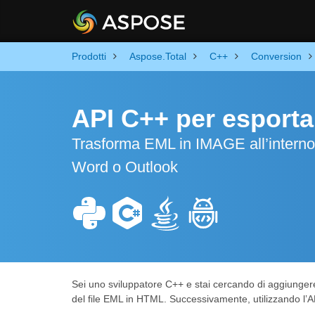
Prodotti
Aspose.Total
C++
Conversion
API C++ per esport
Trasforma EML in IMAGE all’interno 
Word o Outlook
Sei uno sviluppatore C++ e stai cercando di aggiungere
del file EML in HTML. Successivamente, utilizzando l’