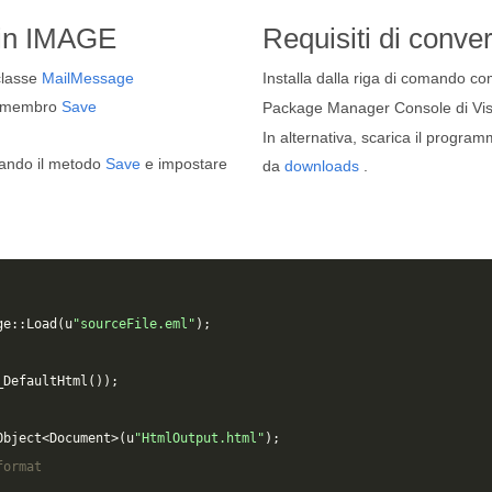
 in IMAGE
Requisiti di conve
 classe
MailMessage
Installa dalla riga di comando c
ne membro
Save
Package Manager Console di Vis
In alternativa, scarica il programm
zando il metodo
Save
e impostare
da
downloads
.
ge
::
Load
(
u
"sourceFile.eml"
);
_DefaultHtml
());
Object
<
Document
>
(
u
"HtmlOutput.html"
);
format