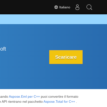
Italiano
oft
Scaricare
Usando
Aspose.Eml per C++
puoi convertire il formato
 API rientrano nel pacchetto
Aspose.Total for C++
.