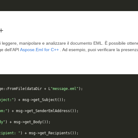
+
leggere, manipolare e analizzare il documento EML. È possibile ottener
ge dell’API
Aspose.Eml for C++
. Ad esempio, puoi verificare la presenza
ge
::
FromFile
(
dataDir
+
L
"message.eml"
);
bject:"
)
+
msg
->
get_Subject
());
om:"
)
+
msg
->
get_SenderEmlAddress
());
dy"
)
+
msg
->
get_Body
());
cipient: "
)
+
msg
->
get_Recipients
());