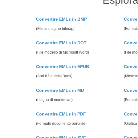
Esplora
Convertire EMLs in BMP
Conver
(File immagine bitmap)
(Formato
Convertire EMLs in DOT
Conver
(File modello di Microsoft Word)
(File mo
Convertire EMLs in EPUB
Conve
(Apri il file dell'eBook)
(Micros
Convertire EMLs in MD
Conver
(Lingua di markdown)
(Formato
Convertire EMLs in PDF
Conver
(Formato documento portatile)
(Grafica 
Convertire EMLs in SVG
Conver