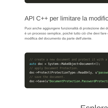
API C++ per limitare la modifi
Puoi anche aggiungere funzionalità di protezione dei
è un processo semplice, poiché tutto ciò che devi fare è
modifica del documento da parte dell’utente.
// create a new document and protect it with a
auto
doc
=
System
::
MakeObject
<
Document
>
();
// apply Document Protection.
doc
->
Protect
(
ProtectionType
::
ReadOnly
,
u
"passw
// save the document.
doc
->
Save
(
u
"DocumentProtection.PasswordProtect