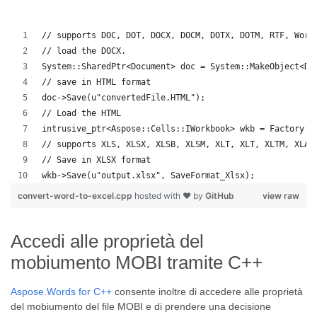
// supports DOC, DOT, DOCX, DOCM, DOTX, DOTM, RTF, Word
// load the DOCX.
System::SharedPtr<Document> doc = System::MakeObject<Do
// save in HTML format
doc->Save(u"convertedFile.HTML");
// Load the HTML
intrusive_ptr<Aspose::Cells::IWorkbook> wkb = Factory::
// supports XLS, XLSX, XLSB, XLSM, XLT, XLT, XLTM, XLAM
// Save in XLSX format
wkb->Save(u"output.xlsx", SaveFormat_Xlsx);
convert-word-to-excel.cpp
hosted with ❤ by
GitHub
view raw
Accedi alle proprietà del
mobiumento MOBI tramite C++
Aspose.Words for C++
consente inoltre di accedere alle proprietà
del mobiumento del file MOBI e di prendere una decisione