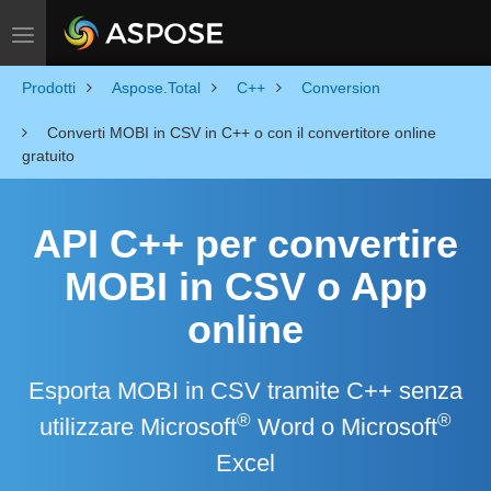
Toggle navigation
Prodotti
Aspose.Total
C++
Conversion
Converti MOBI in CSV in C++ o con il convertitore online
gratuito
API C++ per convertire
MOBI in CSV o App
online
Esporta MOBI in CSV tramite C++ senza
®
®
utilizzare Microsoft
Word o Microsoft
Excel