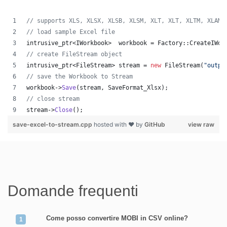
//
 supports XLS, XLSX, XLSB, XLSM, XLT, XLT, XLTM, XLAM,
//
 load sample Excel file
intrusive_ptr<IWorkbook>  workbook = Factory::CreateIWor
//
 create FileStream object
intrusive_ptr<FileStream> stream = 
new
 FileStream(
"
outpu
//
 save the Workbook to Stream
workbook->
Save
(stream, SaveFormat_Xlsx);
//
 close stream
stream->
Close
();
save-excel-to-stream.cpp
hosted with ❤ by
GitHub
view raw
Domande frequenti
Come posso convertire MOBI in CSV online?