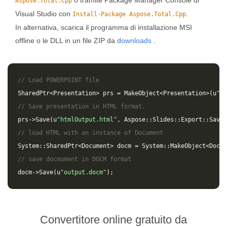
o tramite Package Manager Console di
Aspose.Total.Cpp
Visual Studio con
.
Install-Package Aspose.Total.Cpp
In alternativa, scarica il programma di installazione MSI
offline o le DLL in un file ZIP da
downloads
.
// Load POWERPOINT file
SharedPtr
<
Presentation
>
prs
=
MakeObject
<
Presentation
>(
u
"in
// Save presentation in HTML format.
prs
->
Save
(
u
"htmlOutput.html"
,
Aspose
::
Slides
::
Export
::
SaveF
// load HTML with an instance of Document
System
::
SharedPtr
<
Document
>
docm
=
System
::
MakeObject
<
Docum
// save docmument in DOCM format
docm
->
Save
(
u
"output.docm"
);
Convertitore online gratuito da