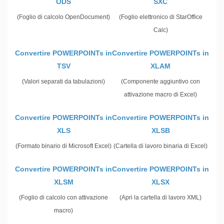
ODS
SXC
(Foglio di calcolo OpenDocument)
(Foglio elettronico di StarOffice
Calc)
Convertire POWERPOINTs in
Convertire POWERPOINTs in
TSV
XLAM
(Valori separati da tabulazioni)
(Componente aggiuntivo con
attivazione macro di Excel)
Convertire POWERPOINTs in
Convertire POWERPOINTs in
XLS
XLSB
(Formato binario di Microsoft Excel)
(Cartella di lavoro binaria di Excel)
Convertire POWERPOINTs in
Convertire POWERPOINTs in
XLSM
XLSX
(Foglio di calcolo con attivazione
(Apri la cartella di lavoro XML)
macro)