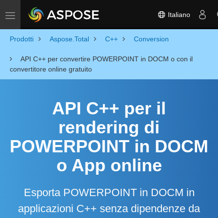
Italiano
Toggle navigation
Prodotti
Aspose.Total
C++
Conversion
API C++ per convertire POWERPOINT in DOCM o con il
convertitore online gratuito
API C++ per il
rendering di
POWERPOINT in DOCM
o App online
Esporta POWERPOINT in DOCM in
applicazioni C++ senza dipendenze da