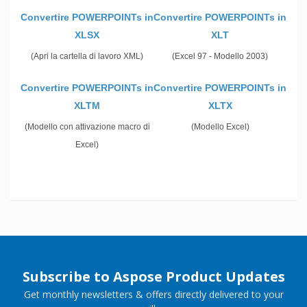
Convertire POWERPOINTs in
Convertire POWERPOINTs in
XLSX
XLT
(Apri la cartella di lavoro XML)
(Excel 97 - Modello 2003)
Convertire POWERPOINTs in
Convertire POWERPOINTs in
XLTM
XLTX
(Modello con attivazione macro di
(Modello Excel)
Excel)
Subscribe to Aspose Product Updates
Get monthly newsletters & offers directly delivered to your