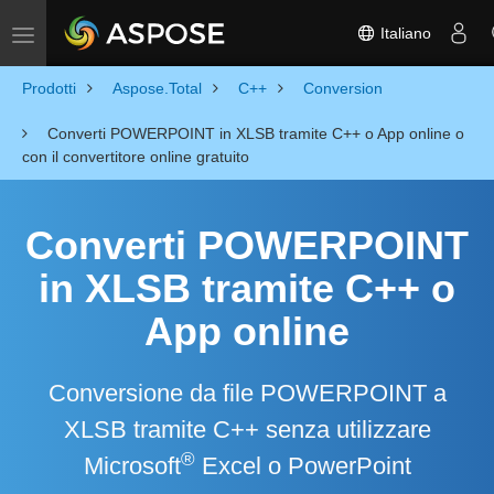
Italiano
Toggle navigation
Prodotti
Aspose.Total
C++
Conversion
Converti POWERPOINT in XLSB tramite C++ o App online o
con il convertitore online gratuito
Converti POWERPOINT
in XLSB tramite C++ o
App online
Conversione da file POWERPOINT a
XLSB tramite C++ senza utilizzare
®
Microsoft
Excel o PowerPoint