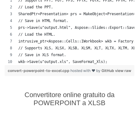
// Supports PPT, POT, PPS, PPTX, POTX, PPSX, PPTM, PPSM
// Load the PPT.
SharedPtr<Presentation> prs = MakeObject<Presentation>(
// Save in HTML format.
prs->Save(u"output.html", Aspose::Slides::Export::SaveF
// Load the HTML.
intrusive_ptr<Aspose::Cells::IWorkbook> wkb = Factory::
// Supports XLS, XLSX, XLSB, XLSM, XLT, XLTX, XLTM, XLA
// Save in XLS format.
wkb->Save(u"output.xls", SaveFormat_Xls);
convert-powerpoint-to-excel.cpp
hosted with ❤ by
GitHub
view raw
Convertitore online gratuito da
POWERPOINT a XLSB