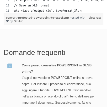
// Supports XLS, XLSX, XLSB, XLSM, XLT, XLTX, XLTM, XLA
// Save in XLS format.
wkb->Save(u"output.xls", SaveFormat_Xls);
convert-protected-powerpoint-to-excel.cpp
hosted with
view raw
❤ by
GitHub
Domande frequenti
Come posso convertire POWERPOINT in XLSB
online?
L'app di conversione POWERPOINT online si trova
sopra. Per iniziare il processo di conversione, puoi
aggiungere il tuo file POWERPOINT trascinandolo
nell'area bianca o facendo clic all'interno dell'area per
importare il documento. Successivamente, fai clic