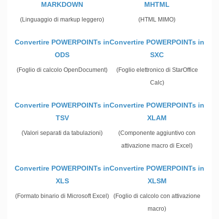
MARKDOWN
MHTML
(Linguaggio di markup leggero)
(HTML MIMO)
Convertire POWERPOINTs in
Convertire POWERPOINTs in
ODS
SXC
(Foglio di calcolo OpenDocument)
(Foglio elettronico di StarOffice
Calc)
Convertire POWERPOINTs in
Convertire POWERPOINTs in
TSV
XLAM
(Valori separati da tabulazioni)
(Componente aggiuntivo con
attivazione macro di Excel)
Convertire POWERPOINTs in
Convertire POWERPOINTs in
XLS
XLSM
(Formato binario di Microsoft Excel)
(Foglio di calcolo con attivazione
macro)