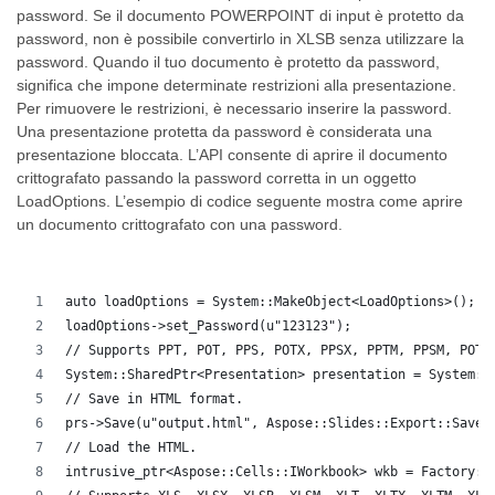
password. Se il documento POWERPOINT di input è protetto da
password, non è possibile convertirlo in XLSB senza utilizzare la
password. Quando il tuo documento è protetto da password,
significa che impone determinate restrizioni alla presentazione.
Per rimuovere le restrizioni, è necessario inserire la password.
Una presentazione protetta da password è considerata una
presentazione bloccata. L’API consente di aprire il documento
crittografato passando la password corretta in un oggetto
LoadOptions. L’esempio di codice seguente mostra come aprire
un documento crittografato con una password.
auto loadOptions = System::MakeObject<LoadOptions>();
loadOptions->set_Password(u"123123");
// Supports PPT, POT, PPS, POTX, PPSX, PPTM, PPSM, POTM
System::SharedPtr<Presentation> presentation = System::
// Save in HTML format.
prs->Save(u"output.html", Aspose::Slides::Export::SaveF
// Load the HTML.
intrusive_ptr<Aspose::Cells::IWorkbook> wkb = Factory::