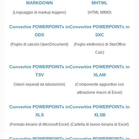
MARKDOWN
MHTML
(Linguaggio di markup leggero)
(HTML MIMO)
Convertire POWERPOINTs in
Convertire POWERPOINTs in
ODS
SXC
(Foglio di calcolo OpenDocument)
(Foglio elettronico di StarOffice
Calc)
Convertire POWERPOINTs in
Convertire POWERPOINTs in
TSV
XLAM
(Valori separati da tabulazioni)
(Componente aggiuntivo con
attivazione macro di Excel)
Convertire POWERPOINTs in
Convertire POWERPOINTs in
XLS
XLSB
(Formato binario di Microsoft Excel)
(Cartella di lavoro binaria di Excel)
Convertire POWERPOINTs in
Convertire POWERPOINTs in