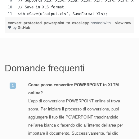
// Supports XLS, XLSX, XLSB, XLSM, XLT, XLTX, XLTM, XLA
// Save in XLS format.
wkb->Save(u"output.xls", SaveFormat_Xls);
convert-protected-powerpoint-to-excel.cpp
hosted with
view raw
❤ by
GitHub
Domande frequenti
Come posso convertire POWERPOINT in XLTM
online?
L'app di conversione POWERPOINT online si trova
sopra. Per iniziare il processo di conversione, puoi
aggiungere il tuo file POWERPOINT trascinandolo
nell'area bianca o facendo clic all'interno dell'area per
importare il documento. Successivamente, fai clic