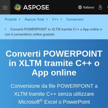
Italiano
Toggle navigation
Prodotti
Aspose.Total
C++
Conversion
Converti POWERPOINT in XLTM tramite C++ o App online o
con il convertitore online gratuito
Converti POWERPOINT
in XLTM tramite C++ o
App online
Conversione da file POWERPOINT a
XLTM tramite C++ senza utilizzare
®
Microsoft
Excel o PowerPoint