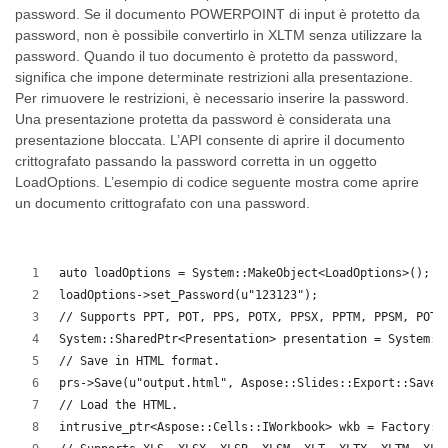
password. Se il documento POWERPOINT di input è protetto da
password, non è possibile convertirlo in XLTM senza utilizzare la
password. Quando il tuo documento è protetto da password,
significa che impone determinate restrizioni alla presentazione.
Per rimuovere le restrizioni, è necessario inserire la password.
Una presentazione protetta da password è considerata una
presentazione bloccata. L’API consente di aprire il documento
crittografato passando la password corretta in un oggetto
LoadOptions. L’esempio di codice seguente mostra come aprire
un documento crittografato con una password.
auto loadOptions = System::MakeObject<LoadOptions>();
loadOptions->set_Password(u"123123");
// Supports PPT, POT, PPS, POTX, PPSX, PPTM, PPSM, POTM
System::SharedPtr<Presentation> presentation = System::
// Save in HTML format.
prs->Save(u"output.html", Aspose::Slides::Export::SaveF
// Load the HTML.
intrusive_ptr<Aspose::Cells::IWorkbook> wkb = Factory::