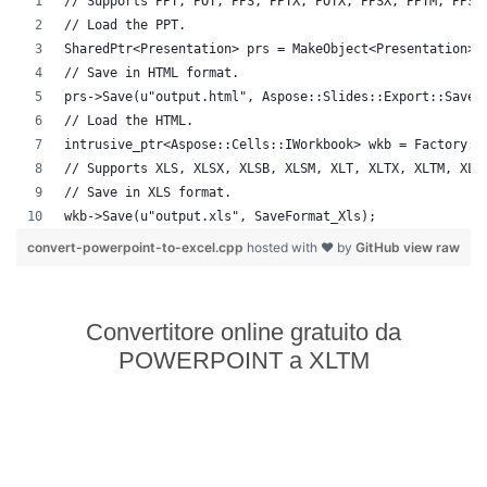
// Supports PPT, POT, PPS, PPTX, POTX, PPSX, PPTM, PPSM
// Load the PPT.
SharedPtr<Presentation> prs = MakeObject<Presentation>(
// Save in HTML format.
prs->Save(u"output.html", Aspose::Slides::Export::SaveF
// Load the HTML.
intrusive_ptr<Aspose::Cells::IWorkbook> wkb = Factory::
// Supports XLS, XLSX, XLSB, XLSM, XLT, XLTX, XLTM, XLA
// Save in XLS format.
wkb->Save(u"output.xls", SaveFormat_Xls);
convert-powerpoint-to-excel.cpp
hosted with ❤ by
GitHub
view raw
Convertitore online gratuito da
POWERPOINT a XLTM