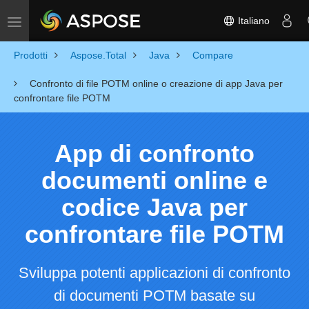
Italiano
Toggle navigation
Prodotti
Aspose.Total
Java
Compare
Confronto di file POTM online o creazione di app Java per
confrontare file POTM
App di confronto
documenti online e
codice Java per
confrontare file POTM
Sviluppa potenti applicazioni di confronto
di documenti POTM basate su