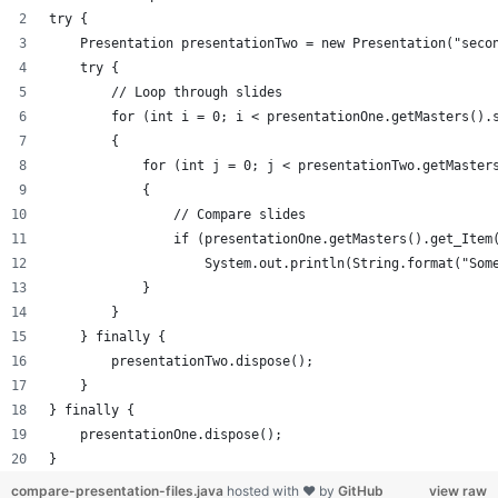
try {
    Presentation presentationTwo = new Presentation("seco
    try {
        // Loop through slides
        for (int i = 0; i < presentationOne.getMasters().
        {
            for (int j = 0; j < presentationTwo.getMaster
            {
                // Compare slides
                if (presentationOne.getMasters().get_Item
                    System.out.println(String.format("Som
            }
        }
    } finally {
        presentationTwo.dispose();
    }
} finally {
    presentationOne.dispose();
}
compare-presentation-files.java
hosted with ❤ by
GitHub
view raw