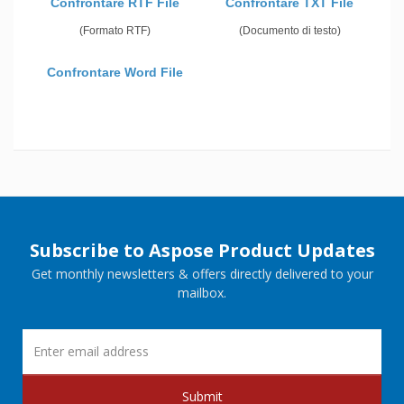
Confrontare RTF File
Confrontare TXT File
(Formato RTF)
(Documento di testo)
Confrontare Word File
Subscribe to Aspose Product Updates
Get monthly newsletters & offers directly delivered to your
mailbox.
Submit