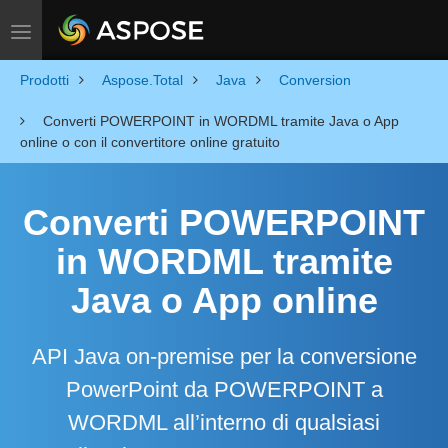
Toggle navigation
Prodotti
Aspose.Total
Java
Conversion
Converti POWERPOINT in WORDML tramite Java o App
online o con il convertitore online gratuito
Converti POWERPOINT
in WORDML tramite
Java o App online
API Java on-premise per la conversione
PowerPoint da POWERPOINT a
WORDML all’interno di qualsiasi