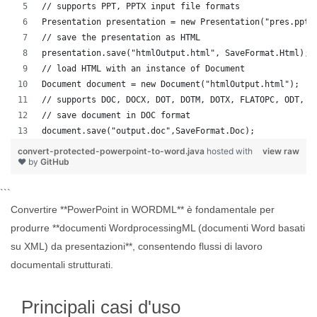
// supports PPT, PPTX input file formats 
Presentation presentation = new Presentation("pres.pptx
// save the presentation as HTML
presentation.save("htmlOutput.html", SaveFormat.Html);
// load HTML with an instance of Document
Document document = new Document("htmlOutput.html");
// supports DOC, DOCX, DOT, DOTM, DOTX, FLATOPC, ODT, O
// save document in DOC format
document.save("output.doc",SaveFormat.Doc);   
convert-protected-powerpoint-to-word.java
hosted with
view raw
❤ by
GitHub
```
Convertire **PowerPoint in WORDML** è fondamentale per
produrre **documenti WordprocessingML (documenti Word basati
su XML) da presentazioni**, consentendo flussi di lavoro
documentali strutturati.
Principali casi d'uso