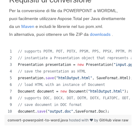
Per la conversione di file da POWERPOINT a WORDML,
puoi facilmente utilizzare Aspose.Total per Java direttamente
da un
Maven
e includi le librerie nel tuo pom.xml.
In alternativa, puoi ottenere un file ZIP da
downloads
.
// supports POTM, POT, POTX, PPSM, PPS, PPSX, PPTM, PPT
// instantiate a Presentation object that represents a 
Presentation
presentation
 = 
new
Presentation
(
"input.ppt
// save the presentation as HTML
presentation
.
save
(
"htmlOutput.html"
, 
SaveFormat
.
Html
);
// load HTML with an instance of Document
Document
document
 = 
new
Document
(
"htmlOutput.html"
);
// supports DOC, DOCX, DOT, DOTM, DOTX, FLATOPC, ODT, O
// save document in DOC format
document
.
save
(
"output.doc"
,
SaveFormat
.
Doc
);   
convert-powerpoint-to-word.java
hosted with ❤ by
GitHub
view raw