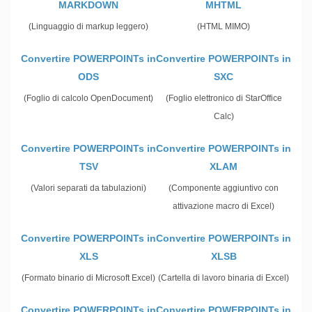
MARKDOWN
MHTML
(Linguaggio di markup leggero)
(HTML MIMO)
Convertire POWERPOINTs in
Convertire POWERPOINTs in
ODS
SXC
(Foglio di calcolo OpenDocument)
(Foglio elettronico di StarOffice
Calc)
Convertire POWERPOINTs in
Convertire POWERPOINTs in
TSV
XLAM
(Valori separati da tabulazioni)
(Componente aggiuntivo con
attivazione macro di Excel)
Convertire POWERPOINTs in
Convertire POWERPOINTs in
XLS
XLSB
(Formato binario di Microsoft Excel)
(Cartella di lavoro binaria di Excel)
Convertire POWERPOINTs in
Convertire POWERPOINTs in