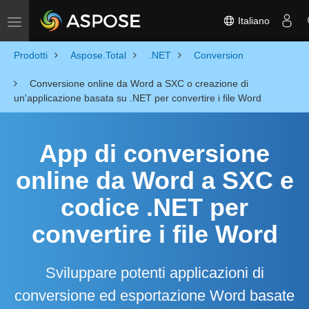
Italiano
Toggle navigation
Prodotti
Aspose.Total
.NET
Conversion
Conversione online da Word a SXC o creazione di
un'applicazione basata su .NET per convertire i file Word
App di conversione
online da Word a SXC e
codice .NET per
convertire i file Word
Sviluppare potenti applicazioni di
conversione ed esportazione Word basate