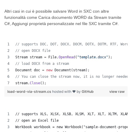
Altri casi in cui è possibile salvare Word in SXC con altre
funzionalità come Carica documento WORD da Stream tramite
C#, Aggiungi proprietà personalizzate nel file SXC tramite C#.
// supports DOC, DOT, DOCX, DOCM, DOTX, DOTM, RTF, WordM
// open DOCX file 
Stream
stream
=
File
.
OpenRead
(
"template.docx"
)
;
// load DOCX from a stream 
Document
doc
=
new
Document
(
stream
)
;
// You can close the stream now, it is no longer needed 
stream
.
Close
(
)
;
load-word-via-stream.cs
hosted with ❤ by
GitHub
view raw
// supports XLS, XLSX, XLSB, XLSM, XLT, XLT, XLTM, XLAM,
// open an Excel file
Workbook workbook = new Workbook("sample-document-proper