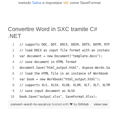
metodo
Salva
e impostare
come SaveFormat
SXC
Convertire Word in SXC tramite C#
.NET
// supports DOC, DOT, DOCX, DOCM, DOTX, DOTM, RTF, Wo
// load DOCX as input file format with an instance of
var document = new Document("template.docx");
// save document in HTML format
document.Save("html_output.html", Aspose.Words.SaveFo
// load the HTML file in an instance of Workbook
var book = new Workbook("html_output.html");
// supports XLS, XLSX, XLSB, XLSM, XLT, XLT, XLTM, XL
// save input document as XLSX
book.Save("output.xlsx", SaveFormat.Xlsx);
convert-word-to-excel.cs
hosted with ❤ by
GitHub
view raw