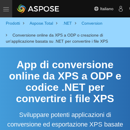
Italiano
Toggle navigation
Prodotti
Aspose.Total
.NET
Conversion
Conversione online da XPS a ODP o creazione di
un'applicazione basata su .NET per convertire i file XPS
App di conversione
online da XPS a ODP e
codice .NET per
convertire i file XPS
Sviluppare potenti applicazioni di
conversione ed esportazione XPS basate