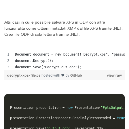
Altri casi in cui è possibile salvare XPS in ODP con altre
funzionalità come Ottieni metadati XMP dal file XPS tramite .NET,
Crea file ODP di sola lettura tramite .NET.
Document document = new Document("Decrypt.xps", "passwor
document.Decrypt();
document.Save("Decrypt_out.doc");
decrypt-xps-file.cs
hosted with ❤ by
GitHub
view raw
Presentation
presentation
=
new
Presentation
(
"PptxOutput.pp
presentation
.
ProtectionManager
.
ReadOnlyRecommended
=
true
;
presentation
.
Save
(
"output.odp"
,
SaveFormat
.
Odp
);