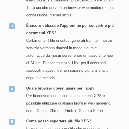
esecuzione, sia Windows, Linux, Mac OS o Android.
Tutto ciò che serve è un browser web moderno e una
connessione Internet attiva.
È sicuro utilizzare l'app online per convertire più
documenti XPS?
Certamente! I file di output generati tramite il nostro
servizio verranno rimossi in modo sicuro e
automatico dai nostri server entro un lasso di tempo
di 24 ore. Di conseguenza, i link per il download
associati a questi file non saranno più funzionanti
dopo tale periodo.
Quale browser dovrei usare per l'app?
Per la conversione online dei documenti XPS è
possibile utilizzare qualsiasi browser web moderno,
come Google Chrome, Firefox, Opera o Safari.
Come posso esportare più file XPS?
Inizia caricando uno o più file che vuoi convertire.