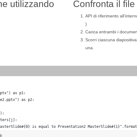
ne utilizzando
Confronta il fi
API di riferimento all’inte
)
Carica entrambi i document
Scorri ciascuna diapositiv
una.
ptx") as p1:
e2.pptx") as p2:
):
ters[j]:
asterSlide#{0} is equal to Presentation2 MasterSlide#{1}".format
ub