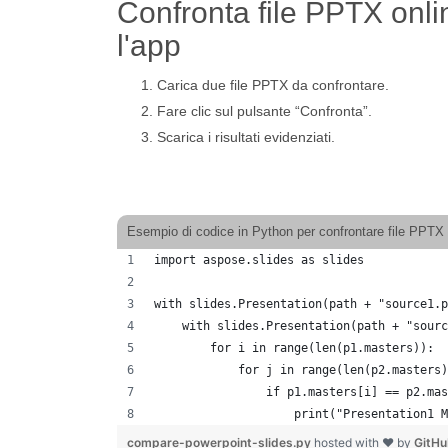
Confronta file PPTX onli
l'app
Carica due file PPTX da confrontare.
Fare clic sul pulsante “Confronta”.
Scarica i risultati evidenziati.
Esempio di codice in Python per confrontare file PPTX
import aspose.slides as slides
with slides.Presentation(path + "source1.p
    with slides.Presentation(path + "sourc
        for i in range(len(p1.masters)):
            for j in range(len(p2.masters)
                if p1.masters[i] == p2.mas
                    print("Presentation1 M
compare-powerpoint-slides.py
hosted with ❤ by
GitH