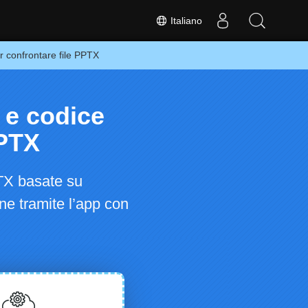
Italiano
r confrontare file PPTX
 e codice
PPTX
PTX basate su
ne tramite l’app con