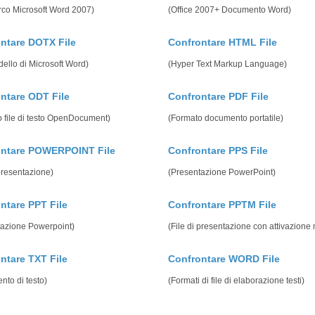
rco Microsoft Word 2007)
(Office 2007+ Documento Word)
ntare DOTX File
Confrontare HTML File
dello di Microsoft Word)
(Hyper Text Markup Language)
ntare ODT File
Confrontare PDF File
 file di testo OpenDocument)
(Formato documento portatile)
ontare POWERPOINT File
Confrontare PPS File
 presentazione)
(Presentazione PowerPoint)
ntare PPT File
Confrontare PPTM File
tazione Powerpoint)
(File di presentazione con attivazione
ntare TXT File
Confrontare WORD File
to di testo)
(Formati di file di elaborazione testi)