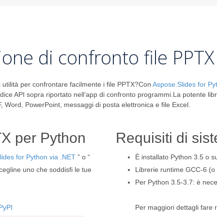
ione di confronto file PPTX
 utilità per confrontare facilmente i file PPTX?Con
Aspose.Slides for Py
odice API sopra riportato nell’app di confronto programmi.La potente lib
, Word, PowerPoint, messaggi di posta elettronica e file Excel.
TX per Python
Requisiti di sis
ides for Python via .NET
” o “
È installato Python 3.5 o 
cegline uno che soddisfi le tue
Librerie runtime GCC-6 (o 
Per Python 3.5-3.7: è nece
PyPI
Per maggiori dettagli fare 