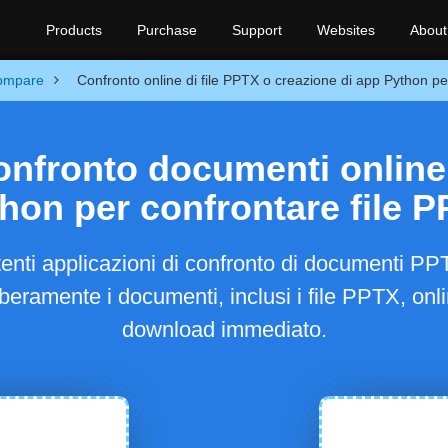
Products
Purchase
Support
Websites
About
ompare
Confronto online di file PPTX o creazione di app Python pe
onfronto documenti online
hon per confrontare file 
enti applicazioni di confronto di documenti P
beramente i documenti, inclusi i file PPTX, onli
download immediato.