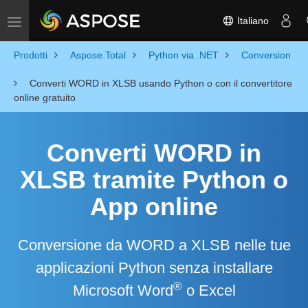
Italiano
Toggle navigation
Prodotti
Aspose.Total
Python via .NET
Conversion
Converti WORD in XLSB usando Python o con il convertitore
online gratuito
Converti WORD in
XLSB tramite Python o
App online
Conversione da WORD a XLSB nelle tue
applicazioni Python senza installare
®
Microsoft Word
o Excel