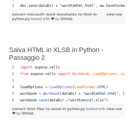
doc.save(dataDir + "wordtoHtml.html", aw.SaveFormat.HT
convert-microsoft-word-documents-to-html-in-
view raw
python.py
hosted with ❤ by
GitHub
Salva HTML in XLSB in Python -
Passaggio 2
import
aspose
.
cells
from
aspose
.
cells
import
Workbook
, 
LoadOptions
, 
LoadFo
loadOptions
=
LoadOptions
(
LoadFormat
.
HTML
)
workbook
=
Workbook
(
dataDir
+
"wordtoHtml.html"
, 
loadO
workbook
.
save
(
dataDir
+
"wordtoexcel.xlsx"
)
convert-html-files-to-excel-in-python.py
hosted with
view raw
❤ by
GitHub