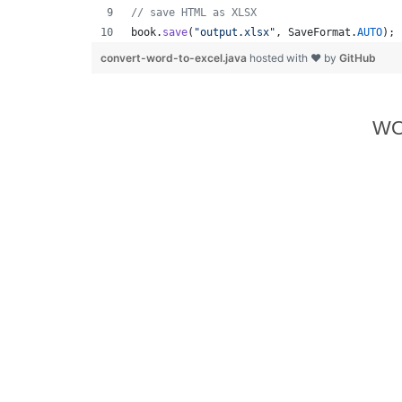
// save HTML as XLSX
book
.
save
(
"output.xlsx"
, 
SaveFormat
.
AUTO
); 
convert-word-to-excel.java
hosted with ❤ by
GitHub
W