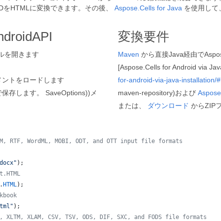
DをHTMLに変換できます。その後、
Aspose.Cells for Java
を使用して、
oidAPI
変換要件
ルを開きます
Maven
から直接Java経由でAspos
[Aspose.Cells for Android via Jav
メントをロードします
for-android-via-java-installation/
ます。 SaveOptions))メ
maven-repository)および
Aspose.
または、
ダウンロード
からZI
M, RTF, WordML, MOBI, ODT, and OTT input file formats 
docx"
);
t.HTML
.
HTML
);
kbook
tml"
);
, XLTM, XLAM, CSV, TSV, ODS, DIF, SXC, and FODS file formats