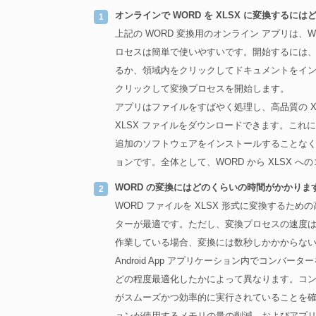
オンラインで WORD を XLSX に変換するに
上記の WORD 変換用のオンライン アプリは、W
ロセスは簡単で使いやすいです。開始するには、W
るか、領域内をクリックしてドキュメントをイン
クリックして変換プロセスを開始します。
アプリはファイルをすばやく処理し、高品質の X
XLSX ファイルをダウンロードできます。これに
追加のソフトウェアをインストールすることな
ョンです。全体として、WORD から XLSX
WORD の変換にはどのくらいの時間がかかりま
WORD ファイルを XLSX 形式に変換するた
ターが最適です。ただし、変換プロセスの速度は
作業している場合、変換には数秒しかかからな
Android App アプリケーション内でコン
どの程度最適化したかによって異なります。コ
がスムーズかつ効率的に実行されていることを
ョンが使用するメモリの量の削減、およびアプ