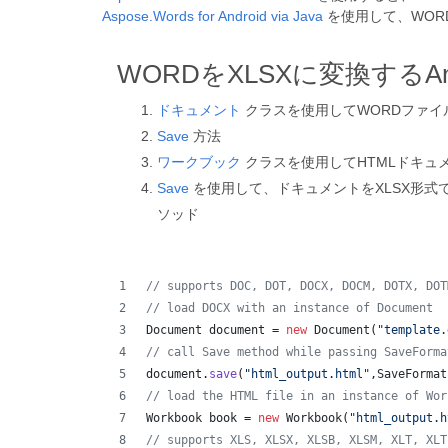
Aspose.Words for Android via Java
を使用して、WOR
WORDをXLSXに変換するAndr
ドキュメント
クラスを使用してWORDファイ
Save
方法
ワークブック
クラスを使用してHTMLドキュ
Save
を使用して、ドキュメントをXLSX形式で保存し
ソッド
// supports DOC, DOT, DOCX, DOCM, DOTX, DOT
// load DOCX with an instance of Document
Document
document
 = 
new
Document
(
"template.
// call Save method while passing SaveForma
document
.
save
(
"html_output.html"
,
SaveFormat
// load the HTML file in an instance of Wor
Workbook
book
 = 
new
Workbook
(
"html_output.h
// supports XLS, XLSX, XLSB, XLSM, XLT, XLT