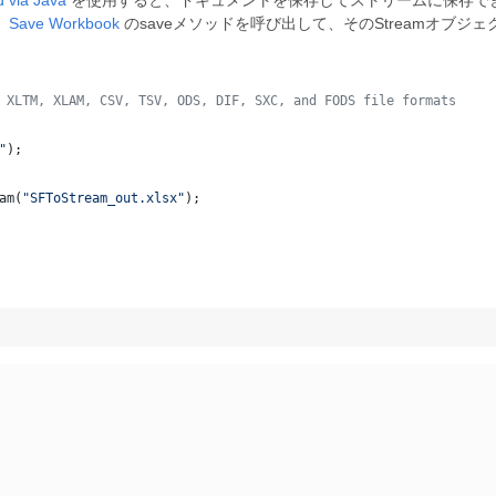
d via Java
を使用すると、ドキュメントを保存してストリームに保存で
、
Save
Workbook
のsaveメソッドを呼び出して、そのStreamオブジ
 XLTM, XLAM, CSV, TSV, ODS, DIF, SXC, and FODS file formats
"
);
am
(
"SFToStream_out.xlsx"
);