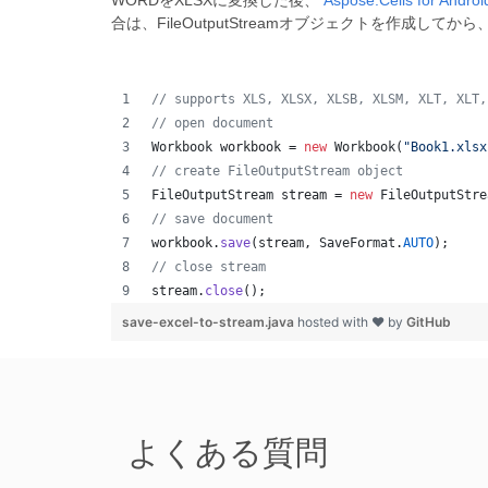
WORDをXLSXに変換した後、
Aspose.Cells for Androi
合は、FileOutputStreamオブジェクトを作成してから
// supports XLS, XLSX, XLSB, XLSM, XLT, XLT,
// open document
Workbook
workbook
 = 
new
Workbook
(
"Book1.xlsx
// create FileOutputStream object
FileOutputStream
stream
 = 
new
FileOutputStre
// save document
workbook
.
save
(
stream
, 
SaveFormat
.
AUTO
);   
// close stream
stream
.
close
();
save-excel-to-stream.java
hosted with ❤ by
GitHub
よくある質問