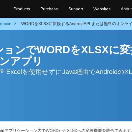
Products
Purchase
Support
Websites
About
ersion
WORDをXLSXに変換するAndroidAPI または無料のオン
ーションでWORDをXLSXに
インアプリ
eg;
Excelを使用せずにJava経由でAndroidのX
roidアプリケーション内でWORDからXLSXへの変換機能を統合できま