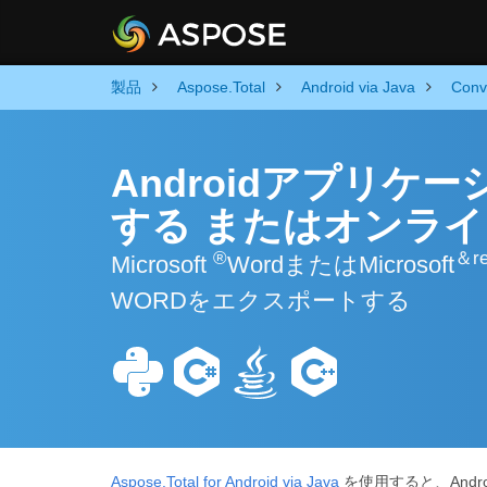
製品
Aspose.Total
Android via Java
Conv
Androidアプリケ
する またはオンラ
®
＆r
Microsoft
WordまたはMicrosoft
WORDをエクスポートする
Aspose.Total for Android via Java
を使用すると、And