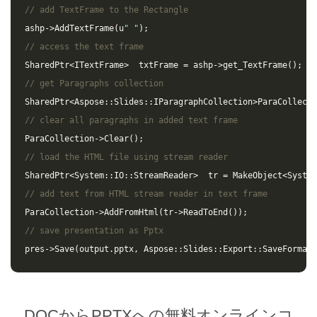
// add TextFrame to the Rectangle
ashp
->
AddTextFrame
(
u
" "
);
// access the text frame
SharedPtr
<
ITextFrame
>
txtFrame
=
ashp
->
get_TextFrame
();
// get Paragraphs collection
SharedPtr
<
Aspose
::
Slides
::
IParagraphCollection
>
ParaCollecti
// clear all paragraphs in added text frame
ParaCollection
->
Clear
();
// load the HTML file using stream reader
SharedPtr
<
System
::
IO
::
StreamReader
>
tr
=
MakeObject
<
System
// add text from HTML stream reader in text frame
ParaCollection
->
AddFromHtml
(
tr
->
ReadToEnd
());
// save presentation as Pptx
pres
->
Save
(
output
.
pptx
,
Aspose
::
Slides
::
Export
::
SaveFormat
:
DOCからPPTXへの無料オンラインコ