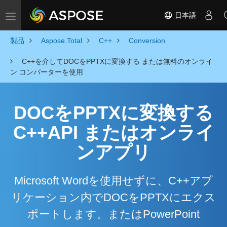
日本語
Toggle navigation
製品
Aspose.Total
C++
Conversion
C++を介してDOCをPPTXに変換する または無料のオンライ
ン コンバーターを使用
DOCをPPTXに変換する
C++API またはオンライ
ンアプリ
Microsoft Wordを使用せずに、C++アプ
リケーション内でDOCをPPTXにエクス
ポートします。またはPowerPoint