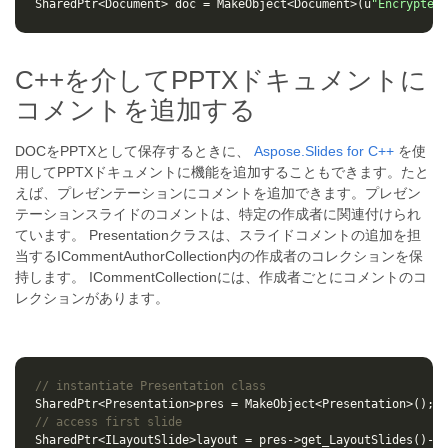
SharedPtr
<
Document
>
doc
=
MakeObject
<
Document
>
(
u
"Encrypted.
C++を介してPPTXドキュメントに
コメントを追加する
DOCをPPTXとして保存するときに、
Aspose.Slides for C++
を使
用してPPTXドキュメントに機能を追加することもできます。たと
えば、プレゼンテーションにコメントを追加できます。プレゼン
テーションスライドのコメントは、特定の作成者に関連付けられ
ています。 Presentationクラスは、スライドコメントの追加を担
当するICommentAuthorCollection内の作成者のコレクションを保
持します。 ICommentCollectionには、作成者ごとにコメントのコ
レクションがあります。
// instantiate Presentation class
SharedPtr
<
Presentation
>
pres
=
MakeObject
<
Presentation
>
();
// access first slide
SharedPtr
<
ILayoutSlide
>
layout
=
pres
->
get_LayoutSlides
()
->
i