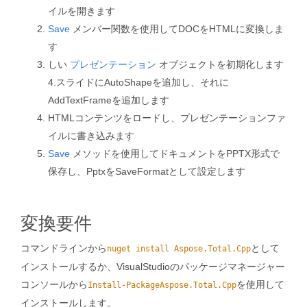
イルを開きます
Save
メンバー関数を使用してDOCをHTMLに変換しま
す
しい
プレゼンテーション
オブジェクトを初期化します
4.スライドにAutoShapeを追加し、それに
AddTextFrameを追加します
HTMLコンテンツをロードし、プレゼンテーションファ
イルに書き込みます
Save
メソッドを使用してドキュメントをPPTX形式で
保存し、PptxをSaveFormatとして設定します
変換要件
コマンドラインから
として
nuget install Aspose.Total.Cpp
インストールするか、VisualStudioのパッケージマネージャー
コンソールから
を使用して
Install-PackageAspose.Total.Cpp
インストールします。