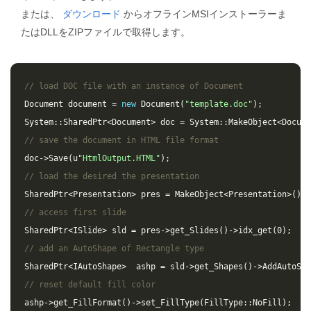
または、
ダウンロード
からオフラインMSIインストーラーま
たはDLLをZIPファイルで取得します。
// load DOC file with an instance of Document
Document
document
=
new
Document
(
"template.doc"
);
System
::
SharedPtr
<
Document
>
doc
=
System
::
MakeObject
<
Docume
// save the document in HTML file format
doc
->
Save
(
u
"HtmlOutput.HTML"
);
// load the desired the presentation
SharedPtr
<
Presentation
>
pres
=
MakeObject
<
Presentation
>
();
// access first slide
SharedPtr
<
ISlide
>
sld
=
pres
->
get_Slides
()
->
idx_get
(
0
);
// add an AutoShape of Rectangle type
SharedPtr
<
IAutoShape
>
ashp
=
sld
->
get_Shapes
()
->
AddAutoSha
// reset default fill color
ashp
->
get_FillFormat
()
->
set_FillType
(
FillType
::
NoFill
);