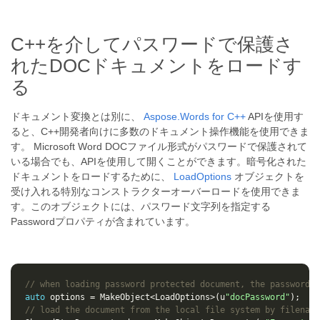
C++を介してパスワードで保護さ
れたDOCドキュメントをロードす
る
ドキュメント変換とは別に、
Aspose.Words for C++
APIを使用す
ると、C++開発者向けに多数のドキュメント操作機能を使用できま
す。 Microsoft Word DOCファイル形式がパスワードで保護されて
いる場合でも、APIを使用して開くことができます。暗号化された
ドキュメントをロードするために、
LoadOptions
オブジェクトを
受け入れる特別なコンストラクターオーバーロードを使用できま
す。このオブジェクトには、パスワード文字列を指定する
Passwordプロパティが含まれています。
// when loading password protected document, the password i
auto
options
=
MakeObject
<
LoadOptions
>
(
u
"docPassword"
);
// load the document from the local file system by filename