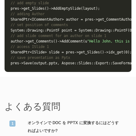
// add empty slide
pres
->
get_Slides
()
->
AddEmptySlide
(
layout
);
// adding Author
SharedPtr
<
ICommentAuthor
>
author
=
pres
->
get_CommentAuthors
// set position of comments
System
::
Drawing
::
PointF
point
=
System
::
Drawing
::
PointF
(
0.2
// add slide comment for an author on slide 1
author
->
get_Comments
()
->
AddComment
(
u
"Hello John, this is a 
// access ISlide 1
SharedPtr
<
ISlide
>
slide
=
pres
->
get_Slides
()
->
idx_get
(
0
);
// save presentation as Pptx
pres
->
Save
(
output
.
pptx
,
Aspose
::
Slides
::
Export
::
SaveFormat
:
よくある質問
オンラインで DOC を PPTX に変換するにはどうす
ればよいですか?