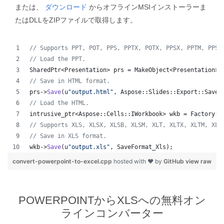
または、
ダウンロード
からオフラインMSIインストーラーま
たはDLLをZIPファイルで取得します。
//
 Supports PPT, POT, PPS, PPTX, POTX, PPSX, PPTM, PPSM
//
 Load the PPT.
SharedPtr<Presentation> prs = MakeObject<Presentation>(
//
 Save in HTML format.
prs->
Save
(
u"
output.html
"
, Aspose::Slides::Export::SaveF
//
 Load the HTML.
intrusive_ptr<Aspose::Cells::IWorkbook> wkb = Factory::
//
 Supports XLS, XLSX, XLSB, XLSM, XLT, XLTX, XLTM, XLA
//
 Save in XLS format.
wkb->
Save
(
u"
output.xls
"
, SaveFormat_Xls);
convert-powerpoint-to-excel.cpp
hosted with ❤ by
GitHub
view raw
POWERPOINTからXLSへの無料オン
ラインコンバーター