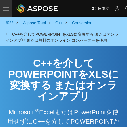
日本語
Toggle navigation
製品
Aspose.Total
C++
Conversion
C++を介してPOWERPOINTをXLSに変換する またはオンラ
インアプリ または無料のオンライン コンバーターを使用
C++を介して
POWERPOINTをXLSに
変換する またはオンラ
インアプリ
®
Microsoft
ExcelまたはPowerPointを使
用せずにC++を介してPOWERPOINTか