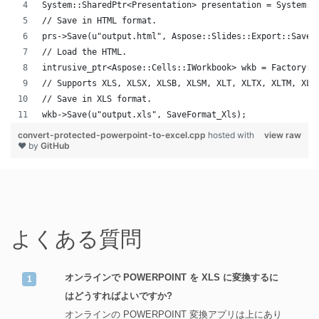
System::SharedPtr<Presentation> presentation = System::
// Save in HTML format.
prs->Save(u"output.html", Aspose::Slides::Export::SaveF
// Load the HTML.
intrusive_ptr<Aspose::Cells::IWorkbook> wkb = Factory::
// Supports XLS, XLSX, XLSB, XLSM, XLT, XLTX, XLTM, XLA
// Save in XLS format.
wkb->Save(u"output.xls", SaveFormat_Xls);
convert-protected-powerpoint-to-excel.cpp
hosted with
view raw
❤ by
GitHub
よくある質問
オンラインで POWERPOINT を XLS に変換するに
はどうすればよいですか?
オンラインの POWERPOINT 変換アプリは上にあり