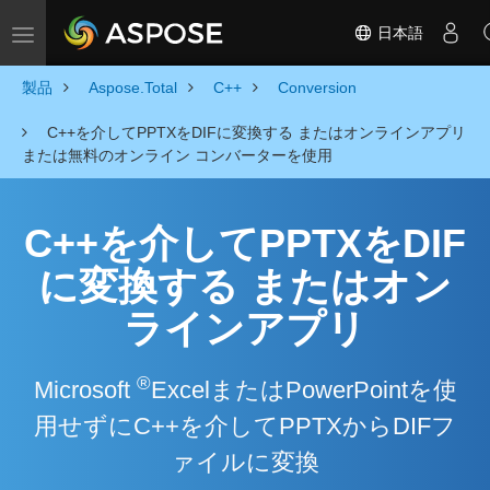
日本語
Toggle navigation
製品
Aspose.Total
C++
Conversion
C++を介してPPTXをDIFに変換する またはオンラインアプリ
または無料のオンライン コンバーターを使用
C++を介してPPTXをDIF
に変換する またはオン
ラインアプリ
®
Microsoft
ExcelまたはPowerPointを使
用せずにC++を介してPPTXからDIFフ
ァイルに変換