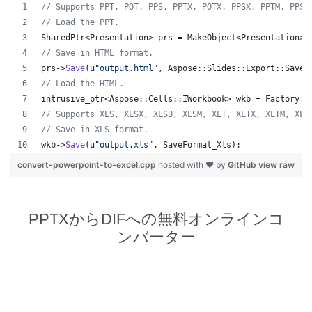
//
 Supports PPT, POT, PPS, PPTX, POTX, PPSX, PPTM, PPSM
//
 Load the PPT.
SharedPtr<Presentation> prs = MakeObject<Presentation>(
//
 Save in HTML format.
prs->
Save
(
u"
output.html
"
, Aspose::Slides::Export::SaveF
//
 Load the HTML.
intrusive_ptr<Aspose::Cells::IWorkbook> wkb = Factory::
//
 Supports XLS, XLSX, XLSB, XLSM, XLT, XLTX, XLTM, XLA
//
 Save in XLS format.
wkb->
Save
(
u"
output.xls
"
, SaveFormat_Xls);
convert-powerpoint-to-excel.cpp
hosted with ❤ by
GitHub
view raw
PPTXからDIFへの無料オンラインコ
ンバーター