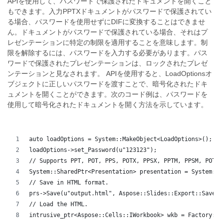
APIを使用して、パスワードで保護されたドキュメントを開くこと
もできます。入力PPTXドキュメントがパスワードで保護されてい
る場合、パスワードを使用せずにDIFに変換することはできませ
ん。ドキュメントがパスワードで保護されている場合、それはプ
レゼンテーションに特定の制限を適用することを意味します。制
限を解除するには、パスワードを入力する必要があります。パス
ワードで保護されたプレゼンテーションは、ロックされたプレゼ
ンテーションと見なされます。 APIを使用すると、LoadOptionsオ
ブジェクトに正しいパスワードを渡すことで、暗号化されたドキ
ュメントを開くことができます。次のコード例は、パスワードを
使用して暗号化されたドキュメントを開く方法を示しています。
auto loadOptions = System::MakeObject<LoadOptions>();
loadOptions->set_Password(u"123123");
// Supports PPT, POT, PPS, POTX, PPSX, PPTM, PPSM, POTM
System::SharedPtr<Presentation> presentation = System::
// Save in HTML format.
prs->Save(u"output.html", Aspose::Slides::Export::SaveF
// Load the HTML.
intrusive_ptr<Aspose::Cells::IWorkbook> wkb = Factory::