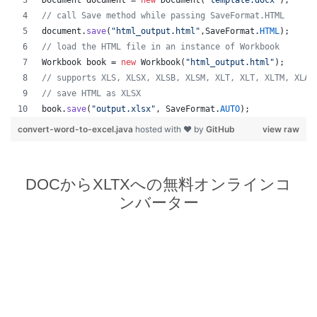
Document
document
 = 
new
Document
(
"template.docx"
);
// call Save method while passing SaveFormat.HTML
document
.
save
(
"html_output.html"
,
SaveFormat
.
HTML
);
// load the HTML file in an instance of Workbook
Workbook
book
 = 
new
Workbook
(
"html_output.html"
);
// supports XLS, XLSX, XLSB, XLSM, XLT, XLT, XLTM, XLAM
// save HTML as XLSX
book
.
save
(
"output.xlsx"
, 
SaveFormat
.
AUTO
);   
convert-word-to-excel.java
hosted with ❤ by
GitHub
view raw
DOCからXLTXへの無料オンラインコ
ンバーター