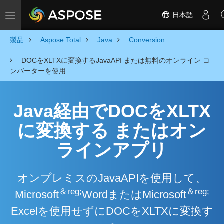
日本語
Toggle navigation
製品
Aspose.Total
Java
Conversion
DOCをXLTXに変換するJavaAPI または無料のオンライン コ
ンバーターを使用
Java経由でDOCをXLTX
に変換する またはオン
ラインアプリ
オンプレミスのJavaAPIを使用して、
＆reg;
＆reg;
Microsoft
WordまたはMicrosoft
Excelを使用せずにDOCをXLTXに変換す