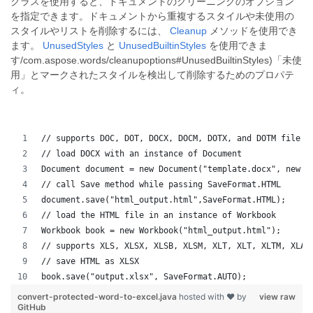
クラスを使用すると、ドキュメントのクリーニングのオプション
を指定できます。ドキュメントから重複するスタイルや未使用の
スタイルやリストを削除するには、
Cleanup
メソッドを使用でき
ます。
UnusedStyles
と
UnusedBuiltinStyles
を使用できま
す/com.aspose.words/cleanupoptions#UnusedBuiltinStyles)「未使
用」とマークされたスタイルを検出して削除するためのプロパテ
ィ。
// supports DOC, DOT, DOCX, DOCM, DOTX, and DOTM file f
// load DOCX with an instance of Document
Document document = new Document("template.docx", new L
// call Save method while passing SaveFormat.HTML
document.save("html_output.html",SaveFormat.HTML);
// load the HTML file in an instance of Workbook
Workbook book = new Workbook("html_output.html");
// supports XLS, XLSX, XLSB, XLSM, XLT, XLT, XLTM, XLAM
// save HTML as XLSX
book.save("output.xlsx", SaveFormat.AUTO);   
convert-protected-word-to-excel.java
hosted with ❤ by
view raw
GitHub