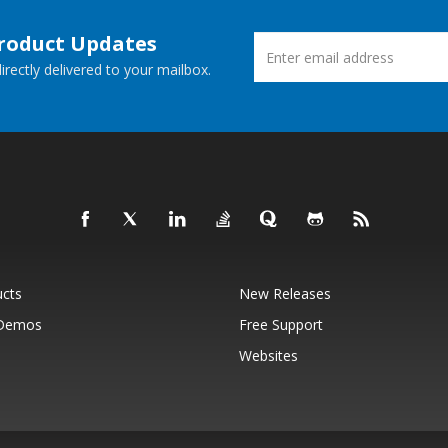
Product Updates
rectly delivered to your mailbox.
ucts
New Releases
 Demos
Free Support
Websites