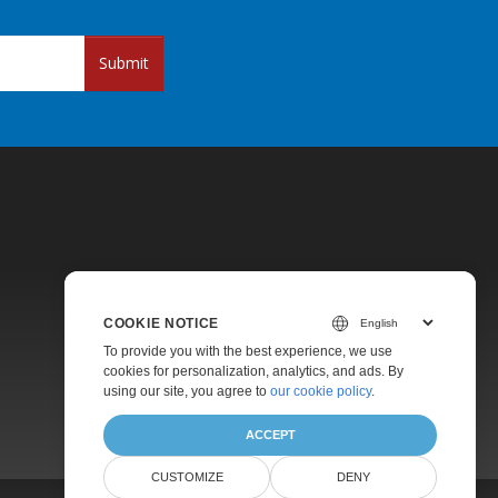
Submit
COOKIE NOTICE
Pricing
To provide you with the best experience, we use
Paid Support
cookies for personalization, analytics, and ads. By
using our site, you agree to
our cookie policy
.
About
ACCEPT
CUSTOMIZE
DENY