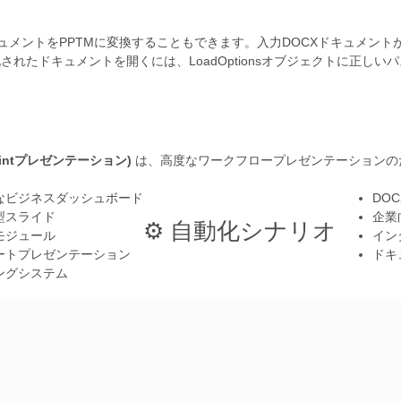
キュメントをPPTMに変換することもできます。入力DOCXドキュメン
れたドキュメントを開くには、LoadOptionsオブジェクトに正しいパ
ointプレゼンテーション)
は、高度なワークフロープレゼンテーションの
なビジネスダッシュボード
DO
型スライド
企業
⚙️ 自動化シナリオ
モジュール
イン
ートプレゼンテーション
ドキ
ングシステム