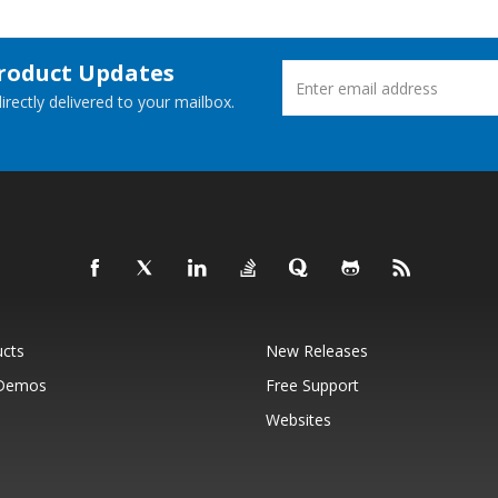
Product Updates
rectly delivered to your mailbox.
ucts
New Releases
 Demos
Free Support
Websites