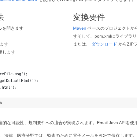
法
変換要件
ルを開きます
Maven
ベースのプロジェクトから直接A
すそして、pom.xmlにライブラ
します
または、
ダウンロード
からZI
設定します
ceFile.msg"); 
getDefaultHtml());
.html");
  
ub
的な可読性、規制要件への適合が実現されます。Email Java API
金融、法律、医療分野では、監査のために電子メールをPDFで保存します。