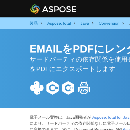
製品
Aspose.Total
Java
Conversion
EMAILをPDFにレン
サードパーティの依存関係を使用せず
をPDFにエクスポートします
電子メール変換は、Java開発者が
Aspose.Total for Jav
により、サードパーティの依存関係なしに電子メールEMAILをP
に変換できます。次に、Document Processing API
Asp