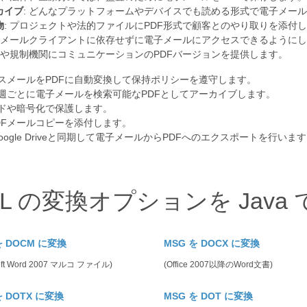
カイブ
: どんなプラットフォームやデバイスでも読める形式で電子メー
物
: プロジェクトや法的ファイルにPDF形式で顧客とのやり取りを添付
電子メールクライアントに依存せずに電子メールにアクセスできるように
法廷や規制機関にコミュニケーションのPDFバージョンを提供します。
ネスメールをPDFに自動変換して保持ポリシーを遵守します。
は週ごとに電子メールを検索可能なPDFとしてアーカイブします。
ードや暗号化で保護します。
DFメールコピーを添付します。
、またはGoogle Driveと同期して電子メールからPDFへのエクスポートを行いま
IL の変換オプションを Java
を DOCM に変換
MSG を DOCX に変換
soft Word 2007 マルコ ファイル)
(Office 2007以降のWord文書)
を DOTX に変換
MSG を DOT に変換