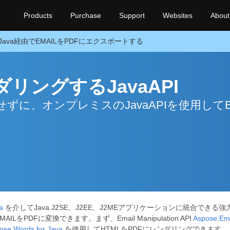
Products
Purchase
Support
Websites
About
Java経由でEMAILをPDFにエクスポートする
ダリングするJavaAPI
に、オンプレミスのJavaAPIを使用してEM
a
を介してJava J2SE、J2EE、J2MEアプリケーションに統合でき
DFに変換できます。まず、Email Manipulation API
Aspose.Ema
ose.Words for Java
を使用してHTMLをPDFにレンダリングできます。