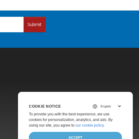
Submit
Pricing
COOKIE NOTICE
Paid Support
To provide you with the best experience, we use
About
cookies for personalization, analytics, and ads. By
using our site, you agree to
our cookie policy
.
ACCEPT