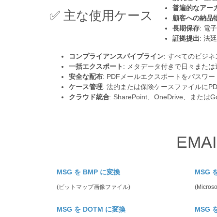
普遍的なアー
✅ 主な使用ケース
顧客への納品
長期保存
: 
証拠提出
: 
コンプライアンスパイプライン
: すべてのビジ
一括エクスポート
: メタデータ付きで日々また
安全な配布
: PDFメールエクスポートをパスワ
ケース管理
: 法的または保険ケースファイルにP
クラウド統合
: SharePoint、OneDrive
EMA
MSG を BMP に変換
MSG 
(ビットマップ画像ファイル)
(Micro
MSG を DOTM に変換
MSG 