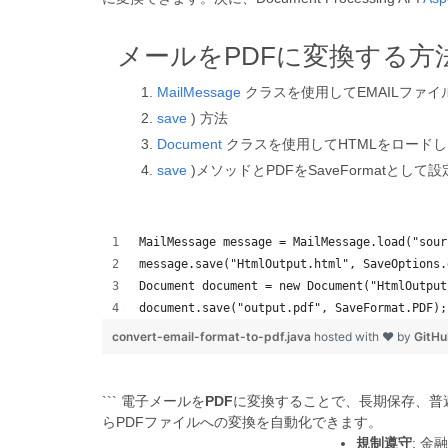
メールをPDFに変換する方
MailMessage
クラスを使用してEMAILファイ
save
) 方法
Document
クラスを使用してHTMLをロード
save
)メソッドとPDFをSaveFormatとして
MailMessage message = MailMessage.load("sour
message.save("HtmlOutput.html", SaveOptions.
Document document = new Document("HtmlOutput
document.save("output.pdf", SaveFormat.PDF);
convert-email-format-to-pdf.java
hosted with ❤ by
GitH
``` 電子メールを
PDF
に変換することで、長期保存、普遍
らPDFファイルへの変換を自動化できます。
規制遵守
: 