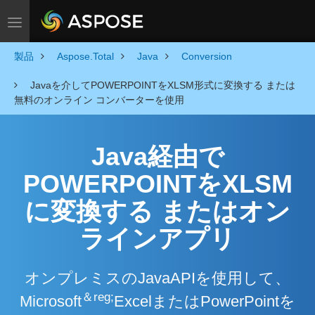
Toggle navigation
製品
Aspose.Total
Java
Conversion
Javaを介してPOWERPOINTをXLSM形式に変換する または
無料のオンライン コンバーターを使用
Java経由で
POWERPOINTをXLSM
に変換する またはオン
ラインアプリ
オンプレミスのJavaAPIを使用して、
＆reg;
Microsoft
ExcelまたはPowerPointを