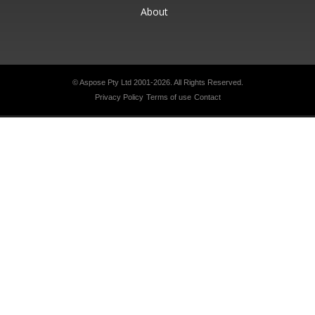
About
© Aspose Pty Ltd 2001-2026.
All Rights Reserved.
Privacy Policy
Terms of use
Contact