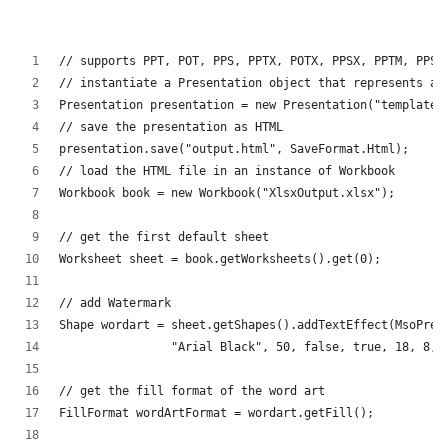
// supports PPT, POT, PPS, PPTX, POTX, PPSX, PPTM, PPSM
// instantiate a Presentation object that represents a 
Presentation presentation = new Presentation("template.
// save the presentation as HTML
presentation.save("output.html", SaveFormat.Html);  
// load the HTML file in an instance of Workbook
Workbook book = new Workbook("XlsxOutput.xlsx");
// get the first default sheet
Worksheet sheet = book.getWorksheets().get(0);
// add Watermark
Shape wordart = sheet.getShapes().addTextEffect(MsoPres
		"Arial Black", 50, false, true, 18, 8, 
// get the fill format of the word art
FillFormat wordArtFormat = wordart.getFill();