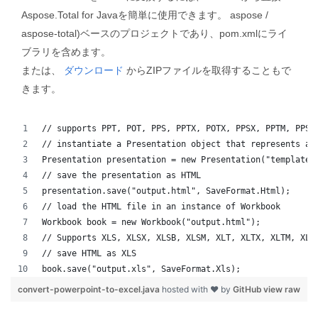
Aspose.Total for Javaを簡単に使用できます。 aspose /
aspose-total)ベースのプロジェクトであり、pom.xmlにライ
ブラリを含めます。
または、
ダウンロード
からZIPファイルを取得することもで
きます。
// supports PPT, POT, PPS, PPTX, POTX, PPSX, PPTM, PPSM
// instantiate a Presentation object that represents a 
Presentation presentation = new Presentation("template.
// save the presentation as HTML
presentation.save("output.html", SaveFormat.Html);  
// load the HTML file in an instance of Workbook
Workbook book = new Workbook("output.html");
// Supports XLS, XLSX, XLSB, XLSM, XLT, XLTX, XLTM, XLA
// save HTML as XLS
book.save("output.xls", SaveFormat.Xls);  
convert-powerpoint-to-excel.java
hosted with ❤ by
GitHub
view raw