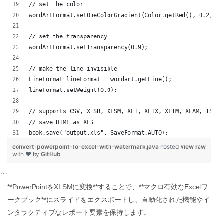
// set the color
wordArtFormat.setOneColorGradient(Color.getRed(), 0.2, 
// set the transparency
wordArtFormat.setTransparency(0.9);
// make the line invisible
LineFormat lineFormat = wordart.getLine();
lineFormat.setWeight(0.0);
// supports CSV, XLSB, XLSM, XLT, XLTX, XLTM, XLAM, TSV
// save HTML as XLS
book.save("output.xls", SaveFormat.AUTO);   
convert-powerpoint-to-excel-with-watermark.java
hosted
view raw
with ❤ by
GitHub
```
**PowerPointをXLSMに変換**することで、**マクロ有効なExcelワ
ークブック**にスライドをエクスポートし、自動化された機能やイ
ンタラクティブなレポート要素を保持します。