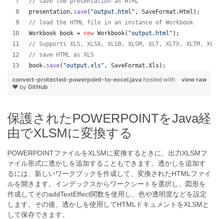
// save the presentation as HTML
presentation
.
save
(
"output.html"
, 
SaveFormat
.
Html
);  
// load the HTML file in an instance of Workbook
Workbook
book
 = 
new
Workbook
(
"output.html"
);
// Supports XLS, XLSX, XLSB, XLSM, XLT, XLTX, XLTM, XLA
// save HTML as XLS
book
.
save
(
"output.xls"
, 
SaveFormat
.
Xls
);  
convert-protected-powerpoint-to-excel.java
hosted with
view raw
❤ by
GitHub
保護されたPOWERPOINTをJava経
由でXLSMに変換する
POWERPOINTファイルをXLSMに変換するときに、出力XLSMフ
ァイル形式に透かしを追加することもできます。透かしを追加す
るには、新しいワークブックを作成して、変換されたHTMLファイ
ルを開きます。インデックスからワークシートを選択し、図形を
作成してそのaddTextEffect関数を使用し、色や透明度などを設定
します。その後、透かしを使用してHTMLドキュメントをXLSMと
して保存できます。