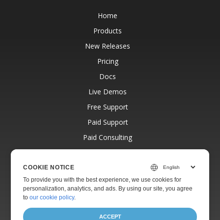
Home
Products
New Releases
Pricing
Docs
Live Demos
Free Support
Paid Support
Paid Consulting
Blog
Websites
COOKIE NOTICE
To provide you with the best experience, we use cookies for
About
personalization, analytics, and ads. By using our site, you agree
to
our cookie policy
.
ACCEPT