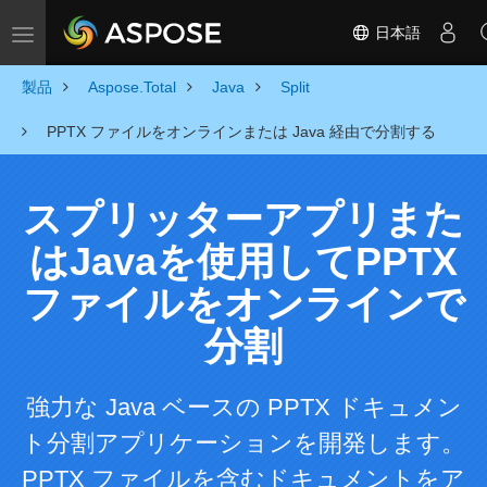
日本語
Toggle navigation
製品
Aspose.Total
Java
Split
PPTX ファイルをオンラインまたは Java 経由で分割する
スプリッターアプリまた
はJavaを使用してPPTX
ファイルをオンラインで
分割
強力な Java ベースの PPTX ドキュメン
ト分割アプリケーションを開発します。
PPTX ファイルを含むドキュメントをア