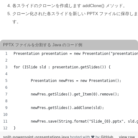
各スライドのクローンを作成します addClone() メソッド。
クローン化された各スライドを新しい PPTX ファイルに保存しま
す。
PPTX ファイルを分割する Java のコード例
Presentation presentation = new Presentation("presentatio
for (ISlide sld : presentation.getSlides()) {
	Presentation newPres = new Presentation();
	newPres.getSlides().get_Item(0).remove();	
	newPres.getSlides().addClone(sld);
	newPres.save(String.format("Slide_{0}.pptx", sld.
}
split-powerpoint-presentations.java
hosted with ❤ by
GitHub
view raw