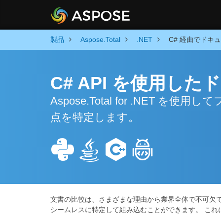
製品
Aspose.Total
.NET
C# 経由でドキ
C# API を使用し
Aspose.Total for .NE
点を特定します。
文書の比較は、さまざまな理由から業界全体で不可欠
シームレスに特定して組み込むことができます。 こ