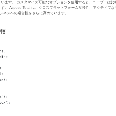
ています。 カスタマイズ可能なオプションを使用すると、ユーザーは比
 Aspose.Total は、クロスプラットフォーム互換性、アクティ
ビジネスへの適合性をさらに高めています。
比較
");
df");
t
);
cx);
x");
ocx");