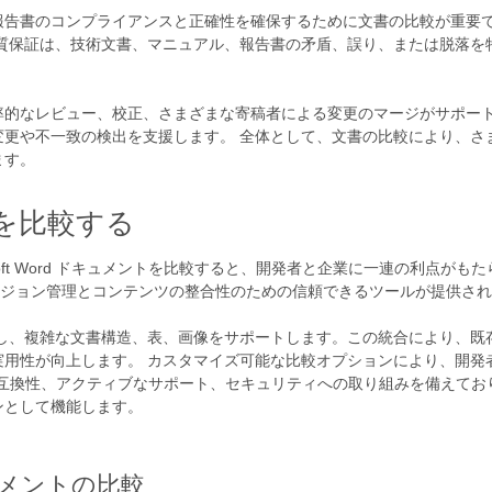
報告書のコンプライアンスと正確性を確保するために文書の比較が重要で
品質保証は、技術文書、マニュアル、報告書の矛盾、誤り、または脱落を
。
率的なレビュー、校正、さまざまな寄稿者による変更のマージがサポート
変更や不一致の検出を支援します。 全体として、文書の比較により、さ
ます。
ントを比較する
て Microsoft Word ドキュメントを比較すると、開発者と企業に一連の利点が
バージョン管理とコンテンツの整合性のための信頼できるツールが提供さ
とシームレスに統合し、複雑な文書構造、表、画像をサポートします。この統合により
実用性が向上します。 カスタマイズ可能な比較オプションにより、開発
ォーム互換性、アクティブなサポート、セキュリティへの取り組みを備えており、効率
ンとして機能します。
 ドキュメントの比較