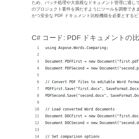
ため、バッチ処理や大規模なドキュメント管理に適し
のプロジェクト要件を満たすようにツールを調整できます。
かつ安全な PDF ドキュメント比較機能を必要とする
C# コード: PDF ドキュメントの
using Aspose.Words.Comparing;
Document PDFFirst = new Document("first.pdf
Document PDFSecond = new Document("second.p
// Convert PDF files to editable Word forma
PDFFirst.Save("first.docx", SaveFormat.Docx
PDFSecond.Save("second.docx", SaveFormat.Do
// Load converted Word documents 
Document DOCFirst = new Document("first.doc
Document DOCSecond = new Document("second.d
// Set comparison options