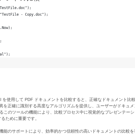
TestFile.doc");
"TestFile - Copy.doc");
.Now);
;
al");
se.Total を使用して PDF ドキュメントを比較すると、正確なドキュ
イル間の差異を正確に識別する高度なアルゴリズムを提供し、ユーザーがドキ
持するこのツールの機能により、比較プロセス中に視覚的なプレゼンテー
するために重要です。
 PDF 機能のサポートにより、効率的かつ信頼性の高いドキュメントの比