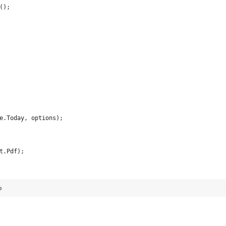
();
e.Today, options);
t.Pdf);
b