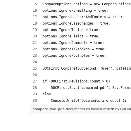
CompareOptions options = new CompareOptions
options.IgnoreFormatting = true;
options.IgnoreHeadersAndFooters = true;
options.IgnoreCaseChanges = true;
options.IgnoreTables = true;
options.IgnoreFields = true;
options.IgnoreComments = true;
options.IgnoreTextboxes = true;
options.IgnoreFootnotes = true;
DOCFirst.Compare(DOCSecond, "user", DateTim
if (DOCFirst.Revisions.Count > 0)
    DOCFirst.Save("compared.pdf", SaveForma
else
    Console.Write("Documents are equal");
compare-two-pdf-documents.cs
hosted with ❤ by
GitHu