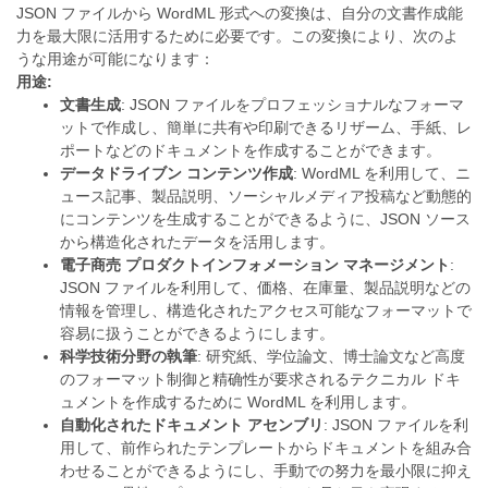
JSON ファイルから WordML 形式への変換は、自分の文書作成能
力を最大限に活用するために必要です。この変換により、次のよ
うな用途が可能になります：
用途:
文書生成
: JSON ファイルをプロフェッショナルなフォーマ
ットで作成し、簡単に共有や印刷できるリザーム、手紙、レ
ポートなどのドキュメントを作成することができます。
データドライブン コンテンツ作成
: WordML を利用して、ニ
ュース記事、製品説明、ソーシャルメディア投稿など動態的
にコンテンツを生成することができるように、JSON ソース
から構造化されたデータを活用します。
電子商売 プロダクトインフォメーション マネージメント
:
JSON ファイルを利用して、価格、在庫量、製品説明などの
情報を管理し、構造化されたアクセス可能なフォーマットで
容易に扱うことができるようにします。
科学技術分野の執筆
: 研究紙、学位論文、博士論文など高度
のフォーマット制御と精确性が要求されるテクニカル ドキ
ュメントを作成するために WordML を利用します。
自動化されたドキュメント アセンブリ
: JSON ファイルを利
用して、前作られたテンプレートからドキュメントを組み合
わせることができるようにし、手動での努力を最小限に抑え