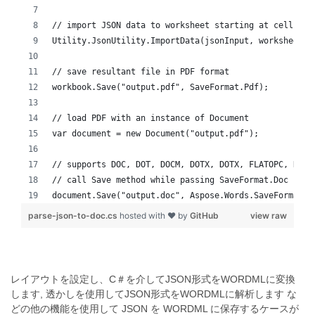
// import JSON data to worksheet starting at cell A1
Utility.JsonUtility.ImportData(jsonInput, worksheet.C
// save resultant file in PDF format
workbook.Save("output.pdf", SaveFormat.Pdf);
// load PDF with an instance of Document
var document = new Document("output.pdf");
// supports DOC, DOT, DOCM, DOTX, DOTX, FLATOPC, RTF,
// call Save method while passing SaveFormat.Doc
document.Save("output.doc", Aspose.Words.SaveFormat.D
parse-json-to-doc.cs
hosted with ❤ by
GitHub
view raw
レイアウトを設定し、C＃を介してJSON形式をWORDMLに変換
します, 透かしを使用してJSON形式をWORDMLに解析します な
どの他の機能を使用して JSON を WORDML に保存するケースが