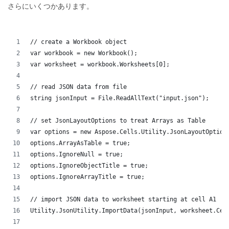
さらにいくつかあります。
// create a Workbook object
var workbook = new Workbook();
var worksheet = workbook.Worksheets[0];
// read JSON data from file
string jsonInput = File.ReadAllText("input.json");
// set JsonLayoutOptions to treat Arrays as Table
var options = new Aspose.Cells.Utility.JsonLayoutOption
options.ArrayAsTable = true;
options.IgnoreNull = true;
options.IgnoreObjectTitle = true;
options.IgnoreArrayTitle = true;
// import JSON data to worksheet starting at cell A1
Utility.JsonUtility.ImportData(jsonInput, worksheet.Cel