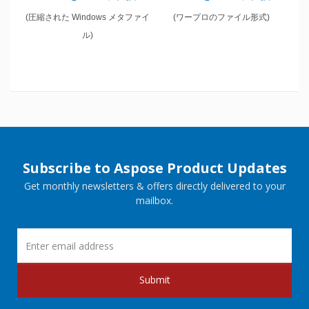
(圧縮された Windows メタファイ
(ワープロのファイル形式)
ル)
Subscribe to Aspose Product Updates
Get monthly newsletters & offers directly delivered to your
mailbox.
Submit