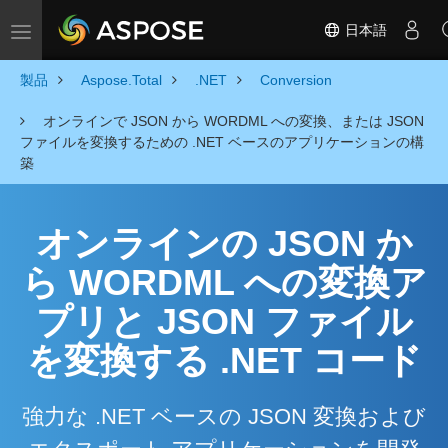
日本語
Toggle navigation
製品
Aspose.Total
.NET
Conversion
オンラインで JSON から WORDML への変換、または JSON
ファイルを変換するための .NET ベースのアプリケーションの構
築
オンラインの JSON か
ら WORDML への変換ア
プリと JSON ファイル
を変換する .NET コード
強力な .NET ベースの JSON 変換および