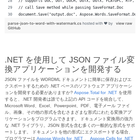
// supports DOC, DOT, DOCM, DOTX, DOTX, FLATOPC, RTF, W
// call Save method while passing SaveFormat.Doc
document.Save("output.doc", Aspose.Words.SaveFormat.Doc
parse-json-to-word-with-watermark.cs
hosted with ❤ by
view raw
GitHub
.NET を使用して JSON ファイル変
換アプリケーションを開発する
JSON ファイルを WORDML ドキュメントに簡単に保存およびエ
クスポートするための .NET ベースのソフトウェア アプリケーシ
ョンを開発する必要がありますか?
Aspose.Total for .NET
を使用
すると、.NET 開発者は誰でも上記の API コードを統合して、
Microsoft Word、Excel、Powerpoint、PDF、電子メール ファイ
ル、画像、その他の形式を含むさまざまな形式にわたる変換アプ
リケーションをプログラムできます。 ドキュメント変換用の強力
な .NET ライブラリ。JSON 形式を含む多くの一般的な形式をサポ
ートします。 ドキュメントを他の形式にエクスポートする場合、
プログラマーは
Aspose.Words for .NET
、
Aspose.Cells for .NET