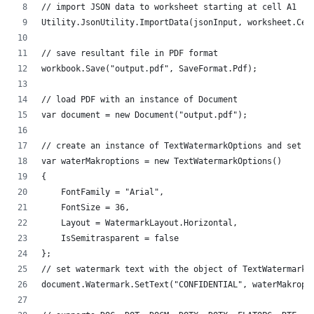
// import JSON data to worksheet starting at cell A1
Utility.JsonUtility.ImportData(jsonInput, worksheet.Cel
// save resultant file in PDF format
workbook.Save("output.pdf", SaveFormat.Pdf);
// load PDF with an instance of Document
var document = new Document("output.pdf");
// create an instance of TextWatermarkOptions and set i
var waterMakroptions = new TextWatermarkOptions()
{
    FontFamily = "Arial",
    FontSize = 36,
    Layout = WatermarkLayout.Horizontal,
    IsSemitrasparent = false
};
// set watermark text with the object of TextWatermarkO
document.Watermark.SetText("CONFIDENTIAL", waterMakropt