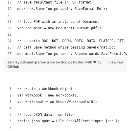
// save resultant file in PDF format
workbook.Save("output.pdf", SaveFormat.Pdf);
// load PDF with an instance of Document
var document = new Document("output.pdf");
// supports DOC, DOT, DOCM, DOTX, DOTX, FLATOPC, RTF, W
// call Save method while passing SaveFormat.Doc
document.Save("output.doc", Aspose.Words.SaveFormat.Doc
set-layout-and-parse-json-to-doc.cs
hosted with ❤ by
view raw
GitHub
// create a Workbook object
var workbook = new Workbook();
var worksheet = workbook.Worksheets[0];
// read JSON data from file
string jsonInput = File.ReadAllText("input.json");