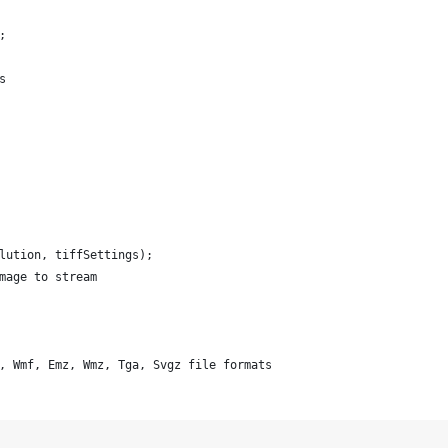
;
s
lution, tiffSettings);
mage to stream
, Wmf, Emz, Wmz, Tga, Svgz file formats