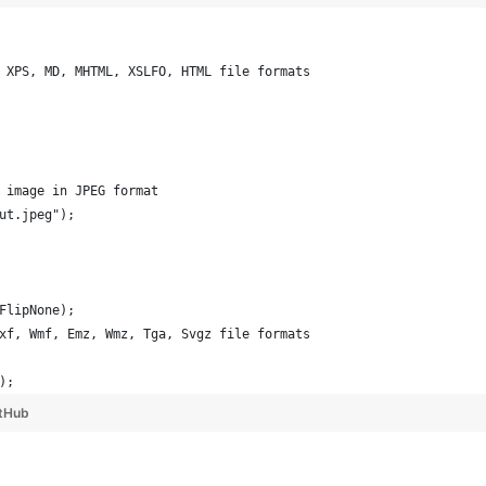
 XPS, MD, MHTML, XSLFO, HTML file formats
 image in JPEG format
ut.jpeg");
FlipNone);
xf, Wmf, Emz, Wmz, Tga, Svgz file formats
);
tHub