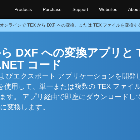
Products
Purchase
Support
Websites
About
オンラインで TEX から DXF への変換、または TEX ファイルを変換
ら DXF への変換アプリと 
NET コード
 変換およびエクスポート アプリケーションを開発
PI を使用して、単一または複数の TEX ファイ
します。 アプリ経由で即座にダウンロードし
由に変換します。