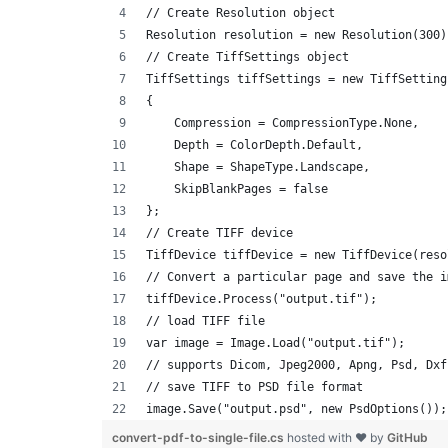
// Create Resolution object
Resolution resolution = new Resolution(300)
// Create TiffSettings object
TiffSettings tiffSettings = new TiffSetting
{
    Compression = CompressionType.None,
    Depth = ColorDepth.Default,
    Shape = ShapeType.Landscape,
    SkipBlankPages = false
};
// Create TIFF device
TiffDevice tiffDevice = new TiffDevice(reso
// Convert a particular page and save the i
tiffDevice.Process("output.tif");
// load TIFF file 
var image = Image.Load("output.tif");
// supports Dicom, Jpeg2000, Apng, Psd, Dxf
// save TIFF to PSD file format
image.Save("output.psd", new PsdOptions());
convert-pdf-to-single-file.cs
hosted with ❤ by
GitHub