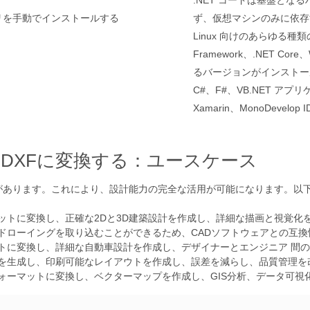
.NET コードは基盤とな
ラリを手動でインストールする
ず、仮想マシンのみに依存するた
Linux 向けのあらゆる種
Framework、.NET Core
るバージョンがインストー
C#、F#、VB.NET アプリケ
Xamarin、MonoDeve
をDXFに変換する：ユースケース
があります。これにより、設計能力の完全な活用が可能になります。以
ーマットに変換し、正確な2Dと3D建築設計を作成し、詳細な描画と視覚化
ングドローイングを取り込むことができるため、CADソフトウェアとの互
マットに変換し、詳細な自動車設計を作成し、デザイナーとエンジニア 間
ウトを生成し、印刷可能なレイアウトを作成し、誤差を減らし、品質管理
Fフォーマットに変換し、ベクターマップを作成し、GIS分析、データ可