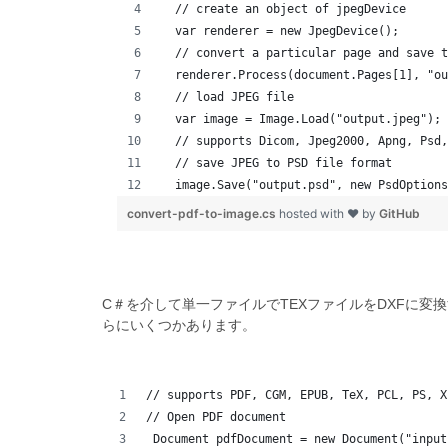
  // create an object of jpegDevice
  var renderer = new JpegDevice();
  // convert a particular page and save t
  renderer.Process(document.Pages[1], "ou
  // load JPEG file 
  var image = Image.Load("output.jpeg");
  // supports Dicom, Jpeg2000, Apng, Psd,
  // save JPEG to PSD file format
  image.Save("output.psd", new PsdOptions
convert-pdf-to-image.cs
hosted with ❤ by
GitHub
C＃を介して単一ファイルでTEXファイルをDXFに変換す
らにいくつかあります。
// supports PDF, CGM, EPUB, TeX, PCL, PS, X
// Open PDF document
 Document pdfDocument = new Document("input