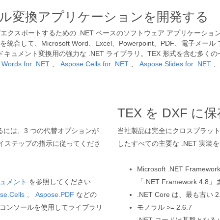
ファイル変換アプリケーションを開発する
よびエクスポートするための .NET ベースのソフトウェア アプリケーシ
統合して、Microsoft Word、Excel、Powerpoint、PDF
キュメント変換用の強力な .NET ライブラリ。TEX 形式を含む多く
.Words for .NET
、
Aspose.Cells for .NET
、
Aspose.Slides for .NET
リ
TEX を DXF
トールするには、3 つの代替オプションが
当社製品は完全にクロスプラットフォー
イステップの指示に従ってくださ
したすべての主要な .NET 実
Microsoft .NET Fr
ュメント
を参照してください
「.NET Framework 4.8
se.Cells
、
Aspose.PDF
などの
.NET Core は、最も古い 
ー コンソールを使用してライブラリ
モノラル >= 2.6.7