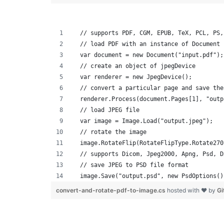
  // supports PDF, CGM, EPUB, TeX, PCL, PS,
  // load PDF with an instance of Document
  var document = new Document("input.pdf");
  // create an object of jpegDevice
  var renderer = new JpegDevice();
  // convert a particular page and save the
  renderer.Process(document.Pages[1], "outp
  // load JPEG file 
  var image = Image.Load("output.jpeg");
  // rotate the image
  image.RotateFlip(RotateFlipType.Rotate270
  // supports Dicom, Jpeg2000, Apng, Psd, D
  // save JPEG to PSD file format
  image.Save("output.psd", new PsdOptions()
convert-and-rotate-pdf-to-image.cs
hosted with ❤ by
Gi