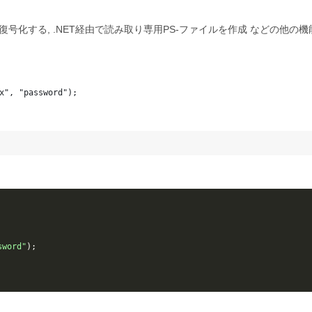
復号化する, .NET経由で読み取り専用PS-ファイルを作成 などの他の機能
x", "password");
sword"
);