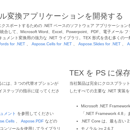
ファイル変換アプリケーションを開発する
びエクスポートするための .NET ベースのソフトウェア アプリケーショ
合して、Microsoft Word、Excel、Powerpoint、PDF、
ュメント変換用の強力な .NET ライブラリ。TEX 形式を含む多くの
ords for .NET
、
Aspose.Cells for .NET
、
Aspose.Slides for .NET
、
A
リ
TEX を PS 
トールするには、3 つの代替オプションが
当社製品は完全にクロスプラットフォー
イステップの指示に従ってくださ
したすべての主要な .NET 実
Microsoft .NET Fr
ュメント
を参照してください
「.NET Framework 4.8
se.Cells
、
Aspose.PDF
などの
.NET Core は、最も古い 
ー コンソールを使用してライブラリ
モノラル >= 2.6.7