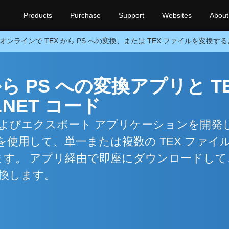
Products
Purchase
Support
Websites
About
オンラインで TEX から PS への変換、または TEX ファイルを変換す
ら PS への変換アプリと T
NET コード
 変換およびエクスポート アプリケーションを開発
PI を使用して、単一または複数の TEX ファイ
ます。 アプリ経由で即座にダウンロードして、
換します。