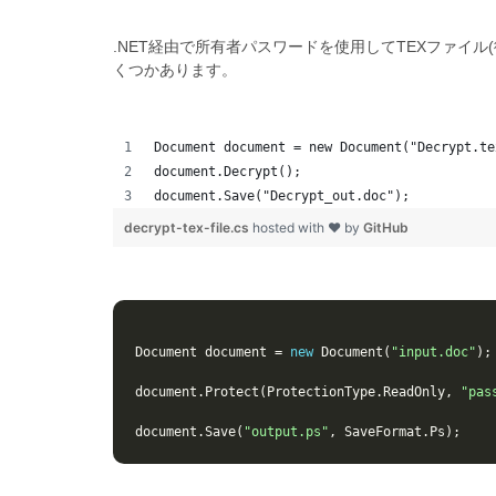
.NET経由で所有者パスワードを使用してTEXファイル(
くつかあります。
Document document = new Document("Decrypt.te
document.Decrypt();
document.Save("Decrypt_out.doc");
decrypt-tex-file.cs
hosted with ❤ by
GitHub
Document
document
=
new
Document
(
"input.doc"
);
document
.
Protect
(
ProtectionType
.
ReadOnly
,
"pas
document
.
Save
(
"output.ps"
,
SaveFormat
.
Ps
);