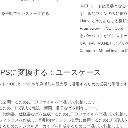
.NET コードは基盤とな
ラリを手動でインストールする
ず、仮想マシンのみに依存するた
Linux 向けのあらゆる種
Framework、.NET Core
るバージョンがインストー
C#、F#、VB.NET アプリケ
Xamarin、MonoDeve
をPSに変換する：ユースケース
ントパUBLISHINGや印刷機能を最大限に活用するための必要な手段
に公開するためにTEXファイルをPS形式で転換します。
するため、PS形式で雑誌、新聞、冊子などを制作します。
ル、指南書、仕様書などを生成するためにTEXファイルをPS形式で転換
ラフィックスを作成し、印刷物やデジタル表示に使用するためにPS形式
保存するためのデジタルアーカイブを作成するためにPS形式で転換します。