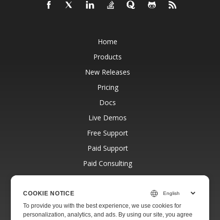
Home
Products
New Releases
Pricing
Docs
Live Demos
Free Support
Paid Support
Paid Consulting
Blog
Websites
COOKIE NOTICE
To provide you with the best experience, we use cookies for
About
personalization, analytics, and ads. By using our site, you agree