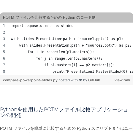
POTM ファイルを比較するための Python のコード例
import aspose.slides as slides
with slides.Presentation(path + "source1.pptx") as p1:
    with slides.Presentation(path + "source2.pptx") as p2:
        for i in range(len(p1.masters)):
            for j in range(len(p2.masters)):
                if p1.masters[i] == p2.masters[j]:
                    print("Presentation1 MasterSlide#{0} i
compare-powerpoint-slides.py
hosted with ❤ by
GitHub
view raw
Pythonを使用したPOTMファイル比較アプリケーショ
ンの開発
POTM ファイルを簡単に比較するための Python スクリプトまたはユー