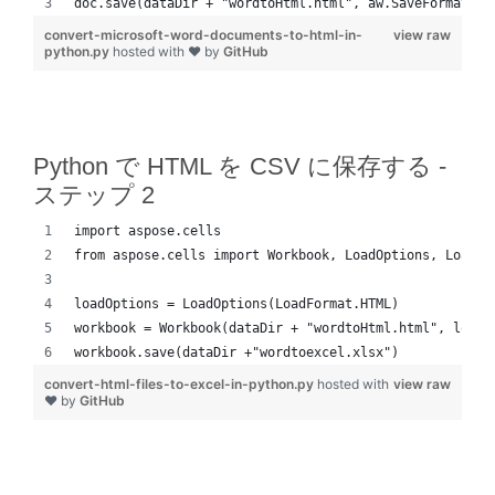
doc.save(dataDir + "wordtoHtml.html", aw.SaveFormat.HT
convert-microsoft-word-documents-to-html-in-
view raw
python.py
hosted with ❤ by
GitHub
Python で HTML を CSV に保存する -
ステップ 2
import aspose.cells
from aspose.cells import Workbook, LoadOptions, LoadFo
loadOptions = LoadOptions(LoadFormat.HTML)
workbook = Workbook(dataDir + "wordtoHtml.html", loadO
workbook.save(dataDir +"wordtoexcel.xlsx")
convert-html-files-to-excel-in-python.py
hosted with
view raw
❤ by
GitHub