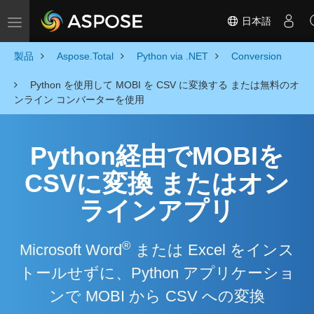
日本語
Toggle navigation
製品
Aspose.Total
Python via .NET
Conversion
Python を使用して MOBI を CSV に変換する または無料のオ
ンライン コンバーターを使用
Python経由でMOBIを
CSVに変換 またはオン
ラインアプリ
®
Microsoft Word
または Excel をインス
トールせずに、Python アプリケーショ
ンで MOBI から CSV への変換