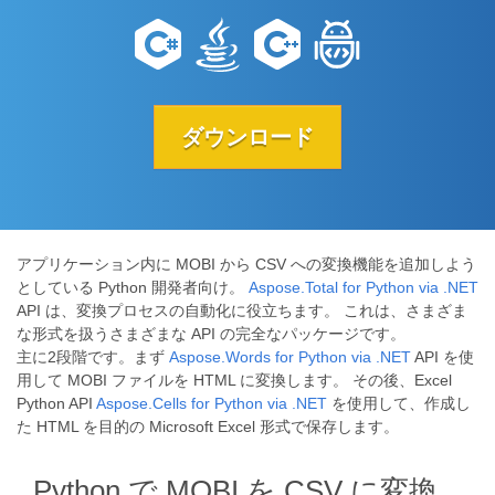
ダウンロード
アプリケーション内に MOBI から CSV への変換機能を追加しよう
としている Python 開発者向け。
Aspose.Total for Python via .NET
API は、変換プロセスの自動化に役立ちます。 これは、さまざま
な形式を扱うさまざまな API の完全なパッケージです。
主に2段階です。まず
Aspose.Words for Python via .NET
API を使
用して MOBI ファイルを HTML に変換します。 その後、Excel
Python API
Aspose.Cells for Python via .NET
を使用して、作成し
た HTML を目的の Microsoft Excel 形式で保存します。
Python で MOBI を CSV に変換