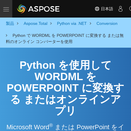
日本語
Toggle navigation
製品
Aspose.Total
Python via .NET
Conversion
Python で WORDML を POWERPOINT に変換する または無
料のオンライン コンバーターを使用
Python を使用して
WORDML を
POWERPOINT に変換す
る またはオンラインア
プリ
®
Microsoft Word
または PowerPoint をイ