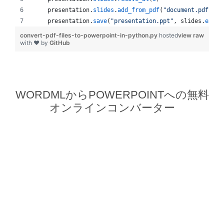
presentation
.
slides
.
add_from_pdf
(
"document.pdf"
)
presentation
.
save
(
"presentation.ppt"
, 
slides
.
expor
convert-pdf-files-to-powerpoint-in-python.py
hosted
view raw
with ❤ by
GitHub
WORDMLからPOWERPOINTへの無料
オンラインコンバーター