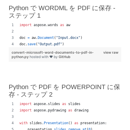
Python で WORDML を PDF に保存 -
ステップ 1
import
aspose
.
words
as
aw
doc
=
aw
.
Document
(
"Input.docx"
)
doc
.
save
(
"Output.pdf"
)
convert-microsoft-word-documents-to-pdf-in-
view raw
python.py
hosted with ❤ by
GitHub
Python で PDF を POWERPOINT に保
存 - ステップ 2
import
aspose
.
slides
as
slides
import
aspose
.
pydrawing
as
drawing
with
slides
.
Presentation
() 
as
presentation
:
presentation
.
slides
.
remove_at
(
0
)