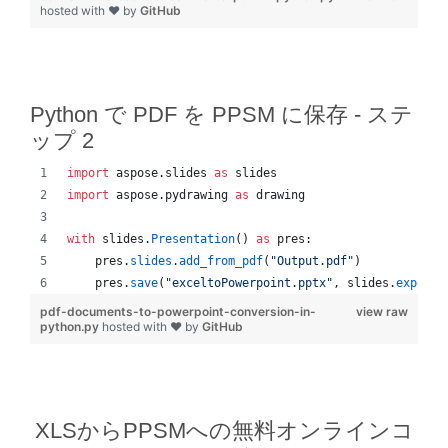
hosted with ❤ by
GitHub
Python で PDF を PPSM に保存 - ステ
ップ 2
import
aspose
.
slides
as
slides
import
aspose
.
pydrawing
as
drawing
with
slides
.
Presentation
() 
as
pres
:
pres
.
slides
.
add_from_pdf
(
"Output.pdf"
)
pres
.
save
(
"exceltoPowerpoint.pptx"
, 
slides
.
export
.
pdf-documents-to-powerpoint-conversion-in-
view raw
python.py
hosted with ❤ by
GitHub
XLSからPPSMへの無料オンラインコ