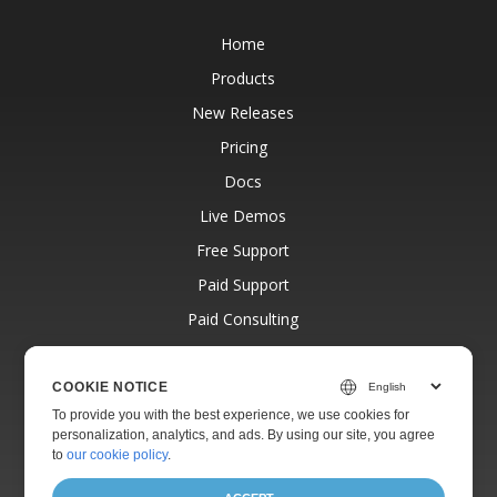
Home
Products
New Releases
Pricing
Docs
Live Demos
Free Support
Paid Support
Paid Consulting
Blog
Websites
COOKIE NOTICE
To provide you with the best experience, we use cookies for
About
personalization, analytics, and ads. By using our site, you agree
to
our cookie policy
.