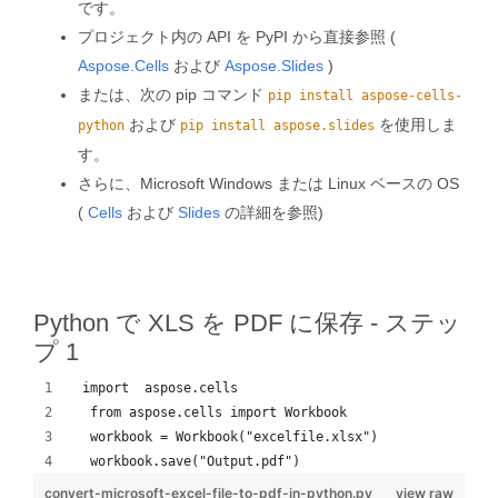
です。
プロジェクト内の API を PyPI から直接参照 (
Aspose.Cells
および
Aspose.Slides
)
または、次の pip コマンド
pip install aspose-cells-
および
を使用しま
python
pip install aspose.slides
す。
さらに、Microsoft Windows または Linux ベースの OS
(
Cells
および
Slides
の詳細を参照)
Python で XLS を PDF に保存 - ステッ
プ 1
 import  aspose.cells 
  from aspose.cells import Workbook
  workbook = Workbook("excelfile.xlsx")
  workbook.save("Output.pdf")
convert-microsoft-excel-file-to-pdf-in-python.py
view raw