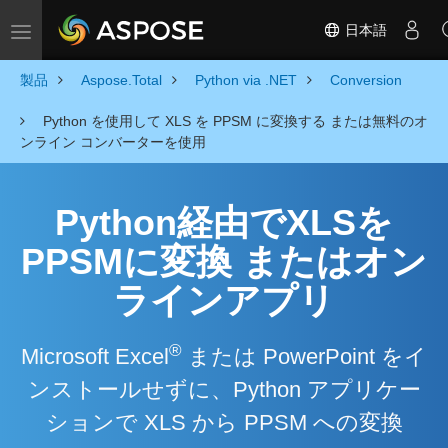
日本語
Toggle navigation
製品
Aspose.Total
Python via .NET
Conversion
Python を使用して XLS を PPSM に変換する または無料のオ
ンライン コンバーターを使用
Python経由でXLSを
PPSMに変換 またはオン
ラインアプリ
®
Microsoft Excel
または PowerPoint をイ
ンストールせずに、Python アプリケー
ションで XLS から PPSM への変換