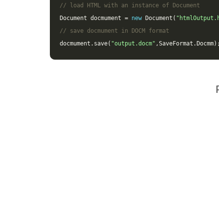
// load HTML with an instance of Document
Document
docmument
=
new
Document
(
"htmlOutput.
// save docmument in DOCM format
docmument
.
save
(
"output.docm"
,
SaveFormat
.
Docmm
)