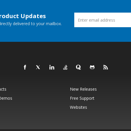
Product Updates
rectly delivered to your mailbox.
ucts
New Releases
 Demos
Free Support
Websites