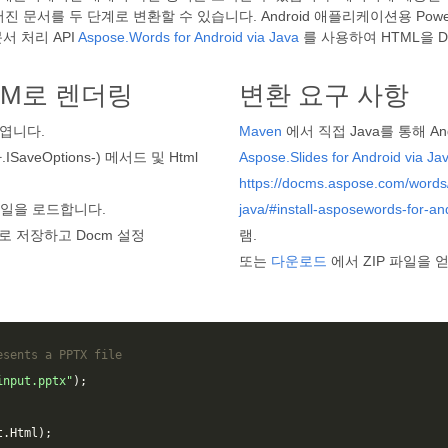
문서를 두 단계로 변환할 수 있습니다. Android 애플리케이션용 PowerP
서 처리 API
Aspose.Words for Android via Java
를 사용하여 HTML을 
OCM로 렌더링
변환 요구 사항
 엽니다.
Maven
에서 직접 Java를 통해 And
veOptions-) 메서드 및 Html
Aspose.Slides for Android via Ja
https://docms.aspose.com/words/j
파일을 로드합니다.
java/#install-asposewords-for-an
 저장하고 Docm 설정
램.
또는
다운로드
에서 ZIP 파일을 
esents a PPTX file
input.pptx"
);
t
.
Html
);