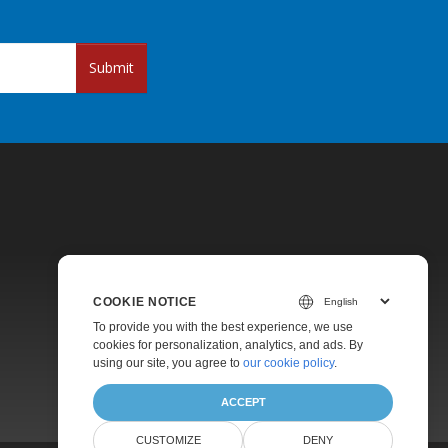
Submit
COOKIE NOTICE
Pricing
To provide you with the best experience, we use
Paid Support
cookies for personalization, analytics, and ads. By
using our site, you agree to
our cookie policy
.
About
ACCEPT
CUSTOMIZE
DENY