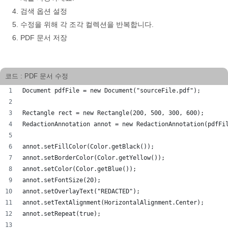
검색 옵션 설정
수정을 위해 각 조각 컬렉션을 반복합니다.
PDF 문서 저장
코드 : PDF 문서 수정
Document pdfFile = new Document("sourceFile.pdf");
Rectangle rect = new Rectangle(200, 500, 300, 600);
RedactionAnnotation annot = new RedactionAnnotation(pdfFi
annot.setFillColor(Color.getBlack());
annot.setBorderColor(Color.getYellow());
annot.setColor(Color.getBlue());
annot.setFontSize(20);
annot.setOverlayText("REDACTED");
annot.setTextAlignment(HorizontalAlignment.Center);
annot.setRepeat(true);