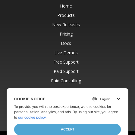
Home
Products
New Releases
Pricing
Docs
Live Demos
Free Support
Paid Support
Paid Consulting
Blog
Websites
COOKIE NOTICE
To provide you with the best experience, we use cookies for
About
personalization, analytics, and ads. By using our site, you agree
to
our cookie policy
.
ACCEPT