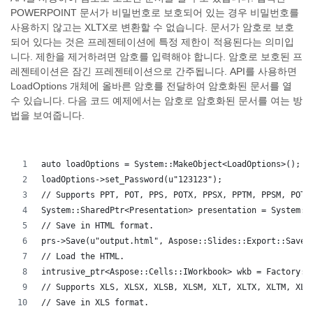
POWERPOINT 문서가 비밀번호로 보호되어 있는 경우 비밀번호를
사용하지 않고는 XLTX로 변환할 수 없습니다. 문서가 암호로 보호
되어 있다는 것은 프레젠테이션에 특정 제한이 적용된다는 의미입
니다. 제한을 제거하려면 암호를 입력해야 합니다. 암호로 보호된 프
레젠테이션은 잠긴 프레젠테이션으로 간주됩니다. API를 사용하면
LoadOptions 개체에 올바른 암호를 전달하여 암호화된 문서를 열
수 있습니다. 다음 코드 예제에서는 암호로 암호화된 문서를 여는 방
법을 보여줍니다.
auto loadOptions = System::MakeObject<LoadOptions>();
loadOptions->set_Password(u"123123");
// Supports PPT, POT, PPS, POTX, PPSX, PPTM, PPSM, POTM
System::SharedPtr<Presentation> presentation = System::
// Save in HTML format.
prs->Save(u"output.html", Aspose::Slides::Export::SaveF
// Load the HTML.
intrusive_ptr<Aspose::Cells::IWorkbook> wkb = Factory::
// Supports XLS, XLSX, XLSB, XLSM, XLT, XLTX, XLTM, XLA
// Save in XLS format.