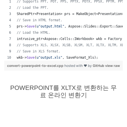
//
 Supports PPT, POT, PPS, PPTX, POTX, PPSX, PPTM, PPSM
//
 Load the PPT.
SharedPtr<Presentation> prs = MakeObject<Presentation>(
//
 Save in HTML format.
prs->
Save
(
u"
output.html
"
, Aspose::Slides::Export::SaveF
//
 Load the HTML.
intrusive_ptr<Aspose::Cells::IWorkbook> wkb = Factory::
//
 Supports XLS, XLSX, XLSB, XLSM, XLT, XLTX, XLTM, XLA
//
 Save in XLS format.
wkb->
Save
(
u"
output.xls
"
, SaveFormat_Xls);
convert-powerpoint-to-excel.cpp
hosted with ❤ by
GitHub
view raw
POWERPOINT를 XLTX로 변환하는 무
료 온라인 변환기