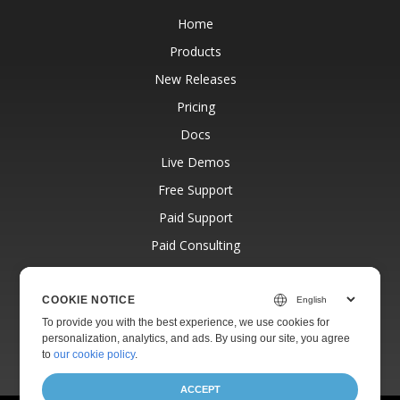
Home
Products
New Releases
Pricing
Docs
Live Demos
Free Support
Paid Support
Paid Consulting
Blog
Websites
COOKIE NOTICE
To provide you with the best experience, we use cookies for
About
personalization, analytics, and ads. By using our site, you agree
to
our cookie policy
.
ACCEPT