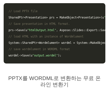
// Load PPTX file
SharedPtr
<
Presentation
>
prs
=
MakeObject
<
Presentation
>(
u
"in
// Save presentation in HTML format.
prs
->
Save
(
u
"htmlOutput.html"
,
Aspose
::
Slides
::
Export
::
SaveF
// load HTML with an instance of Wordmlument
System
::
SharedPtr
<
Wordmlument
>
wordml
=
System
::
MakeObject
<
// save wordmlument in WORDML format
wordml
->
Save
(
u
"output.wordml"
);
PPTX를 WORDML로 변환하는 무료 온
라인 변환기