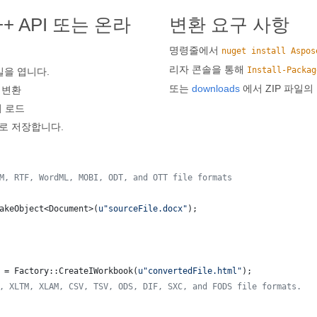
+ API 또는 온라
변환 요구 사항
명령줄에서
nuget install Aspos
리자 콘솔을 통해
Install-Packag
일을 엽니다.
또는
downloads
에서 ZIP 파일의
 변환
서 로드
로 저장합니다.
M, RTF, WordML, MOBI, ODT, and OTT file formats
akeObject<Document>(
u"
sourceFile.docx
"
);
 = Factory::CreateIWorkbook(
u"
convertedFile.html
"
);
, XLTM, XLAM, CSV, TSV, ODS, DIF, SXC, and FODS file formats.