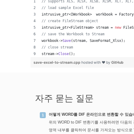
//
 supports XLS, XLSX, XLSB, XLSM, XLT, XLT,
//
 load sample Excel file
intrusive_ptr<IWorkbook>  workbook = Factory
//
 create FileStream object
intrusive_ptr<FileStream> stream = 
new
 FileS
//
 save the Workbook to Stream
workbook->
Save
(stream, SaveFormat_Xlsx);
//
 close stream
stream->
Close
();
save-excel-to-stream.cpp
hosted with ❤ by
GitHub
자주 묻는 질문
어떻게 WORD를 DIF 온라인으로 변환할 수 있습
위의 WORD to DIF 변환기를 사용하려면 다
영역 내부를 클릭하여 문서를 가져오는 방식으로 W