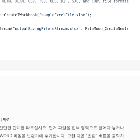
 XLTM, XLAM, CSV, TSV, ODS, DIF, SXC, and FODS file formats.
::CreateIWorkbook(
"
sampleExcelFile.xlsx
"
);
tream(
"
outputSavingFiletoStream.xlsx
"
, FileMode_CreateNew);
니까?
음의 간단한 단계를 따르십시오. 먼저 파일을 흰색 영역으로 끌어다 놓거나
ORD 파일을 변환기에 추가합니다. 그런 다음 "변환" 버튼을 클릭하