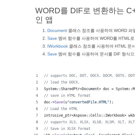
WORD를 DIF로 변환하는 C+
인 앱
Document
클래스 참조를 사용하여 WORD 파
Save
멤버 함수를 사용하여 WORD를 HTML로
IWorkbook
클래스 참조를 사용하여 HTML 문
Save
멤버 함수를 사용하여 문서를 DIF 형식으
//
 supports DOC, DOT, DOCX, DOCM, DOTX, DOT
//
 load the DOCX.
System::SharedPtr<Document> doc = System::M
//
 save in HTML format
doc->
Save
(
u"
convertedFile.HTML
"
);
//
 Load the HTML
intrusive_ptr<Aspose::Cells::IWorkbook> wkb
//
 supports XLS, XLSX, XLSB, XLSM, XLT, XLT
//
 Save in XLSX format