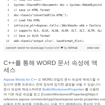
System::SharedPtr<Document> doc = System::MakeObject<Do
// save in HTML format
doc->Save(u"convertedFile.HTML");
// Load the HTML
intrusive_ptr<Aspose::Cells::IWorkbook> wkb = Factory::
// supports XLS, XLSX, XLSB, XLSM, XLT, XLT, XLTM, XLAM
// Save in XLSX format
wkb->Save(u"output.xlsx", SaveFormat_Xlsx);
convert-word-to-excel.cpp
hosted with ❤ by
GitHub
view raw
C++를 통해 WORD 문서 속성에 액
세스
Aspose.Words for C++
도 WORD 파일의 문서 속성에 액세스할 수
있으며 변환 프로세스 전에 정보에 입각한 결정을 내릴 수 있습니다.
문서 속성에 액세스하려면
BuiltInWordumentProperties
를 사용하
여 기본 제공 속성을 얻고 [CustomWordumentProperties](https://
reference.aspose.com/words/cpp/class/aspose.words.properties.c
사용자 지정 속성을 가져옵니다. 다음 코드 예제에서는 문서의 모든