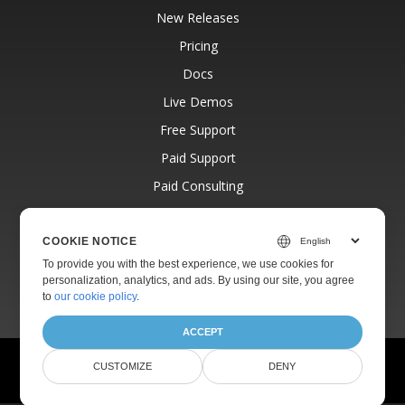
New Releases
Pricing
Docs
Live Demos
Free Support
Paid Support
Paid Consulting
Blog
Websites
COOKIE NOTICE
To provide you with the best experience, we use cookies for
About
personalization, analytics, and ads. By using our site, you agree
to
our cookie policy
.
ACCEPT
© Aspose Pty Ltd 2001-2026.
All Rights Reserved.
CUSTOMIZE
DENY
Privacy Policy
Terms of use
Contact