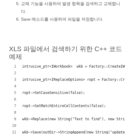
교체 기능을 사용하여 발생 항목을 검색하고 교체합니
다.
Save 메소드를 사용하여 파일을 저장합니다.
XLS 파일에서 검색하기 위한 C++ 코드
예제
intrusive_ptr<IWorkbook>  wkb = Factory::CreateIWorkb
intrusive_ptr<IReplaceOptions> ropt = Factory::Create
ropt->SetCaseSensitive(false);
ropt->SetMatchEntireCellContents(false);
wkb->Replace(new String("Text to find"), new String("
wkb->Save(outDir->StringAppend(new String("updated_do