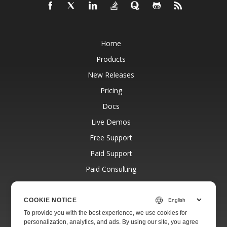
Home
Products
New Releases
Pricing
Docs
Live Demos
Free Support
Paid Support
Paid Consulting
Blog
Websites
COOKIE NOTICE
To provide you with the best experience, we use cookies for
About
personalization, analytics, and ads. By using our site, you agree