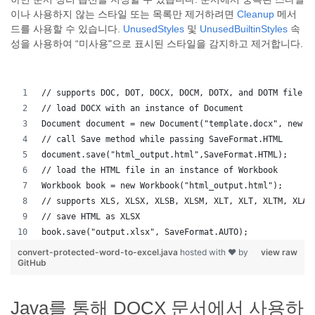
이나 사용하지 않는 스타일 또는 목록만 제거하려면
Cleanup
메서
드를 사용할 수 있습니다.
UnusedStyles
및
UnusedBuiltinStyles
속
성을 사용하여 “미사용"으로 표시된 스타일을 감지하고 제거합니다.
// supports DOC, DOT, DOCX, DOCM, DOTX, and DOTM file f
// load DOCX with an instance of Document
Document document = new Document("template.docx", new L
// call Save method while passing SaveFormat.HTML
document.save("html_output.html",SaveFormat.HTML);
// load the HTML file in an instance of Workbook
Workbook book = new Workbook("html_output.html");
// supports XLS, XLSX, XLSB, XLSM, XLT, XLT, XLTM, XLAM
// save HTML as XLSX
book.save("output.xlsx", SaveFormat.AUTO);   
convert-protected-word-to-excel.java
hosted with ❤ by
view raw
GitHub
Java를 통해 DOCX 문서에서 사용하