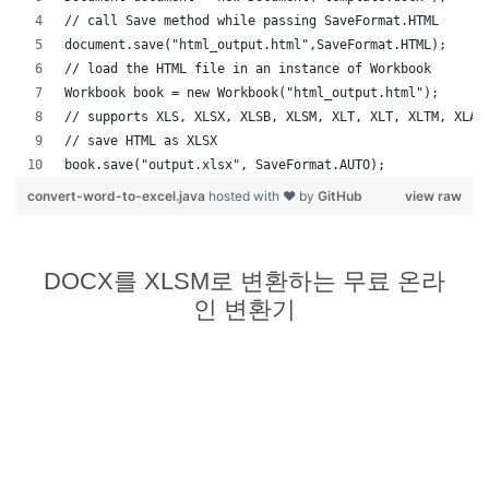
// call Save method while passing SaveFormat.HTML
document.save("html_output.html",SaveFormat.HTML);
// load the HTML file in an instance of Workbook
Workbook book = new Workbook("html_output.html");
// supports XLS, XLSX, XLSB, XLSM, XLT, XLT, XLTM, XLAM
// save HTML as XLSX
book.save("output.xlsx", SaveFormat.AUTO);   
convert-word-to-excel.java
hosted with ❤ by
GitHub
view raw
DOCX를 XLSM로 변환하는 무료 온라
인 변환기