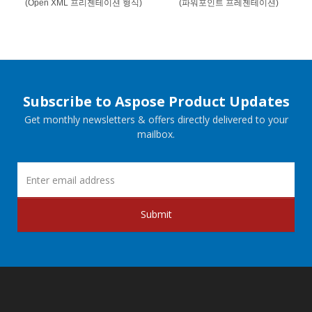
(Open XML 프리젠테이션 형식)
(파워포인트 프레젠테이션)
Subscribe to Aspose Product Updates
Get monthly newsletters & offers directly delivered to your
mailbox.
Submit