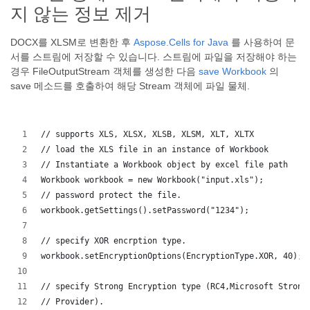
지 않는 정보 제거
DOCX를 XLSM로 변환한 후
Aspose.Cells for Java
를 사용하여 문
서를 스트림에 저장할 수 있습니다. 스트림에 파일을 저장해야 하는
경우 FileOutputStream 객체를 생성한 다음
save
Workbook
의
save 메소드를 호출하여 해당 Stream 객체에 파일 물체.
// supports XLS, XLSX, XLSB, XLSM, XLT, XLTX
// load the XLS file in an instance of Workbook
// Instantiate a Workbook object by excel file path
Workbook workbook = new Workbook("input.xls");
// password protect the file.
workbook.getSettings().setPassword("1234");
// specify XOR encrption type.
workbook.setEncryptionOptions(EncryptionType.XOR, 40);
// specify Strong Encryption type (RC4,Microsoft Strong
// Provider).