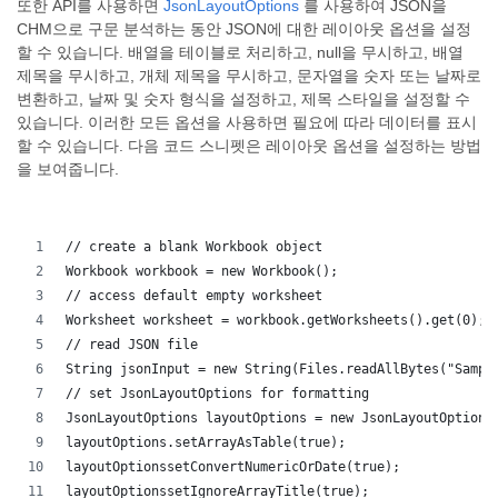
또한 API를 사용하면
JsonLayoutOptions
를 사용하여 JSON을
CHM으로 구문 분석하는 동안 JSON에 대한 레이아웃 옵션을 설정
할 수 있습니다. 배열을 테이블로 처리하고, null을 무시하고, 배열
제목을 무시하고, 개체 제목을 무시하고, 문자열을 숫자 또는 날짜로
변환하고, 날짜 및 숫자 형식을 설정하고, 제목 스타일을 설정할 수
있습니다. 이러한 모든 옵션을 사용하면 필요에 따라 데이터를 표시
할 수 있습니다. 다음 코드 스니펫은 레이아웃 옵션을 설정하는 방법
을 보여줍니다.
// create a blank Workbook object
Workbook workbook = new Workbook();
// access default empty worksheet
Worksheet worksheet = workbook.getWorksheets().get(0);
// read JSON file
String jsonInput = new String(Files.readAllBytes("Sampl
// set JsonLayoutOptions for formatting
JsonLayoutOptions layoutOptions = new JsonLayoutOptions
layoutOptions.setArrayAsTable(true);
layoutOptionssetConvertNumericOrDate(true);
layoutOptionssetIgnoreArrayTitle(true);