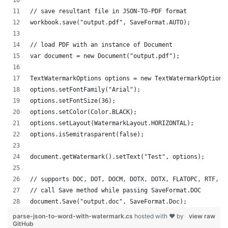
// save resultant file in JSON-TO-PDF format
workbook.save("output.pdf", SaveFormat.AUTO);   
// load PDF with an instance of Document
var document = new Document("output.pdf");
TextWatermarkOptions options = new TextWatermarkOptions
options.setFontFamily("Arial");
options.setFontSize(36);
options.setColor(Color.BLACK);
options.setLayout(WatermarkLayout.HORIZONTAL);
options.isSemitrasparent(false);
document.getWatermark().setText("Test", options);
// supports DOC, DOT, DOCM, DOTX, DOTX, FLATOPC, RTF, W
// call Save method while passing SaveFormat.DOC
document.Save("output.doc", SaveFormat.Doc); 
parse-json-to-word-with-watermark.cs
hosted with ❤ by
view raw
GitHub