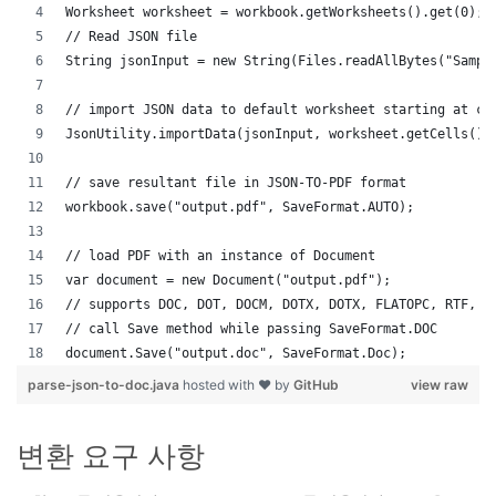
Worksheet worksheet = workbook.getWorksheets().get(0);
// Read JSON file
String jsonInput = new String(Files.readAllBytes("Sampl
// import JSON data to default worksheet starting at ce
JsonUtility.importData(jsonInput, worksheet.getCells(),
// save resultant file in JSON-TO-PDF format
workbook.save("output.pdf", SaveFormat.AUTO);   
// load PDF with an instance of Document
var document = new Document("output.pdf");
// supports DOC, DOT, DOCM, DOTX, DOTX, FLATOPC, RTF, W
// call Save method while passing SaveFormat.DOC
document.Save("output.doc", SaveFormat.Doc); 
parse-json-to-doc.java
hosted with ❤ by
GitHub
view raw
변환 요구 사항