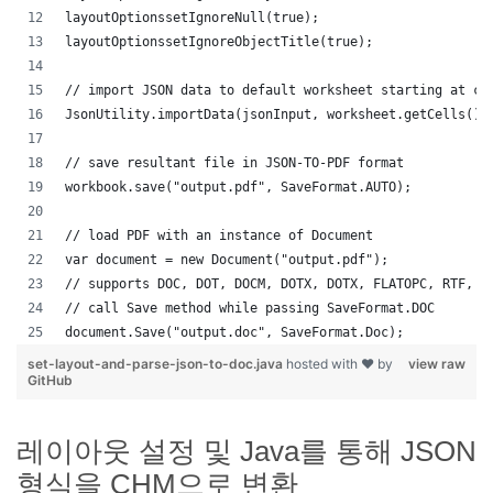
layoutOptionssetIgnoreNull(true);
layoutOptionssetIgnoreObjectTitle(true);
// import JSON data to default worksheet starting at ce
JsonUtility.importData(jsonInput, worksheet.getCells(),
// save resultant file in JSON-TO-PDF format
workbook.save("output.pdf", SaveFormat.AUTO);   
// load PDF with an instance of Document
var document = new Document("output.pdf");
// supports DOC, DOT, DOCM, DOTX, DOTX, FLATOPC, RTF, W
// call Save method while passing SaveFormat.DOC
document.Save("output.doc", SaveFormat.Doc); 
set-layout-and-parse-json-to-doc.java
hosted with ❤ by
view raw
GitHub
레이아웃 설정 및 Java를 통해 JSON
형식을 CHM으로 변환