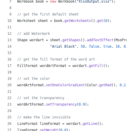
Workbook
book
 = 
new
Workbook
(
"XlsxOutput.xlsx"
);
// get the first default sheet
Worksheet
sheet
 = 
book
.
getWorksheets
().
get
(
0
);
// add Watermark
Shape
wordart
 = 
sheet
.
getShapes
().
addTextEffect
(
MsoPres
"Arial Black"
, 
50
, 
false
, 
true
, 
18
, 
8
, 
// get the fill format of the word art
FillFormat
wordArtFormat
 = 
wordart
.
getFill
();
// set the color
wordArtFormat
.
setOneColorGradient
(
Color
.
getRed
(), 
0.2
, 
// set the transparency
wordArtFormat
.
setTransparency
(
0.9
);
// make the line invisible
LineFormat
lineFormat
 = 
wordart
.
getLine
();
lineFormat
.
setWeight
(
0.0
);