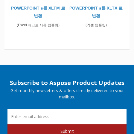
POWERPOINT s를 XLTM 로
POWERPOINT s를 XLTX 로
변환
변환
(Excel 매크로 사용 템플릿)
(엑셀 템플릿)
Subscribe to Aspose Product Updates
Get monthly newsletters & offers directly delivered to your
mailbox.
Submit