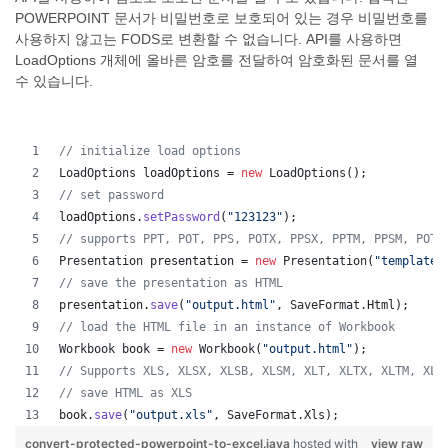
POWERPOINT 문서가 비밀번호로 보호되어 있는 경우 비밀번호를
사용하지 않고는 FODS로 변환할 수 없습니다. API를 사용하면
LoadOptions 개체에 올바른 암호를 전달하여 암호화된 문서를 열
수 있습니다.
// initialize load options
LoadOptions
loadOptions
 = 
new
LoadOptions
();
// set password
loadOptions
.
setPassword
(
"123123"
);
// supports PPT, POT, PPS, POTX, PPSX, PPTM, PPSM, POTM
Presentation
presentation
 = 
new
Presentation
(
"template.
// save the presentation as HTML
presentation
.
save
(
"output.html"
, 
SaveFormat
.
Html
);  
// load the HTML file in an instance of Workbook
Workbook
book
 = 
new
Workbook
(
"output.html"
);
// Supports XLS, XLSX, XLSB, XLSM, XLT, XLTX, XLTM, XLA
// save HTML as XLS
book
.
save
(
"output.xls"
, 
SaveFormat
.
Xls
);  
convert-protected-powerpoint-to-excel.java
hosted with
view raw