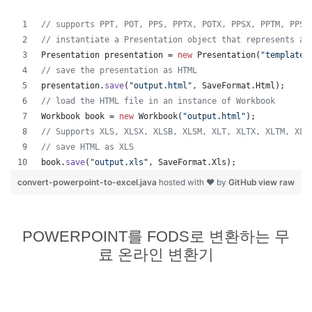
// supports PPT, POT, PPS, PPTX, POTX, PPSX, PPTM, PPSM
// instantiate a Presentation object that represents a 
Presentation
presentation
 = 
new
Presentation
(
"template.
// save the presentation as HTML
presentation
.
save
(
"output.html"
, 
SaveFormat
.
Html
);  
// load the HTML file in an instance of Workbook
Workbook
book
 = 
new
Workbook
(
"output.html"
);
// Supports XLS, XLSX, XLSB, XLSM, XLT, XLTX, XLTM, XLA
// save HTML as XLS
book
.
save
(
"output.xls"
, 
SaveFormat
.
Xls
);  
convert-powerpoint-to-excel.java
hosted with ❤ by
GitHub
view raw
POWERPOINT를 FODS로 변환하는 무
료 온라인 변환기