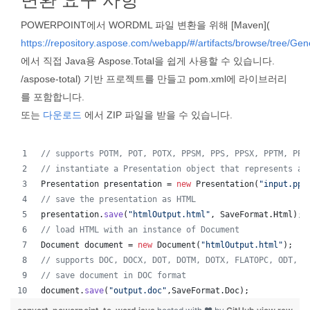
변환 요구 사항
POWERPOINT에서 WORDML 파일 변환을 위해 [Maven](
https://repository.aspose.com/webapp/#/artifacts/browse/tree/Ge
에서 직접 Java용 Aspose.Total을 쉽게 사용할 수 있습니다.
/aspose-total) 기반 프로젝트를 만들고 pom.xml에 라이브러리
를 포함합니다.
또는
다운로드
에서 ZIP 파일을 받을 수 있습니다.
// supports POTM, POT, POTX, PPSM, PPS, PPSX, PPTM, PPT
// instantiate a Presentation object that represents a 
Presentation
presentation
 = 
new
Presentation
(
"input.ppt
// save the presentation as HTML
presentation
.
save
(
"htmlOutput.html"
, 
SaveFormat
.
Html
);
// load HTML with an instance of Document
Document
document
 = 
new
Document
(
"htmlOutput.html"
);
// supports DOC, DOCX, DOT, DOTM, DOTX, FLATOPC, ODT, O
// save document in DOC format
document
.
save
(
"output.doc"
,
SaveFormat
.
Doc
);   