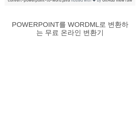
convert-powerpoint-to-word.java
hosted with ❤ by
GitHub
view raw
POWERPOINT를 WORDML로 변환하
는 무료 온라인 변환기