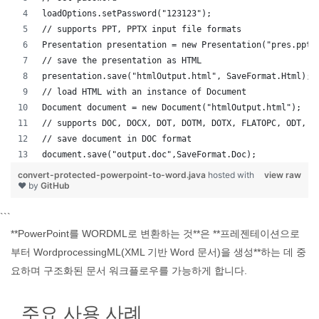
loadOptions.setPassword("123123");
// supports PPT, PPTX input file formats 
Presentation presentation = new Presentation("pres.pptx
// save the presentation as HTML
presentation.save("htmlOutput.html", SaveFormat.Html);
// load HTML with an instance of Document
Document document = new Document("htmlOutput.html");
// supports DOC, DOCX, DOT, DOTM, DOTX, FLATOPC, ODT, O
// save document in DOC format
document.save("output.doc",SaveFormat.Doc);   
convert-protected-powerpoint-to-word.java
hosted with
view raw
❤ by
GitHub
```
**PowerPoint를 WORDML로 변환하는 것**은 **프레젠테이션으로
부터 WordprocessingML(XML 기반 Word 문서)을 생성**하는 데 중
요하며 구조화된 문서 워크플로우를 가능하게 합니다.
주요 사용 사례