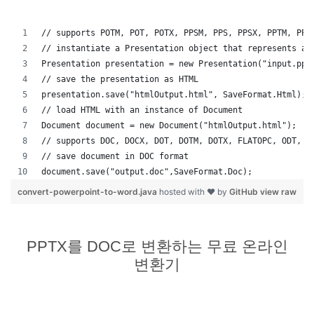
// supports POTM, POT, POTX, PPSM, PPS, PPSX, PPTM, PPT
// instantiate a Presentation object that represents a 
Presentation presentation = new Presentation("input.ppt
// save the presentation as HTML
presentation.save("htmlOutput.html", SaveFormat.Html);
// load HTML with an instance of Document
Document document = new Document("htmlOutput.html");
// supports DOC, DOCX, DOT, DOTM, DOTX, FLATOPC, ODT, O
// save document in DOC format
document.save("output.doc",SaveFormat.Doc);   
convert-powerpoint-to-word.java
hosted with ❤ by
GitHub
view raw
PPTX를 DOC로 변환하는 무료 온라인
변환기