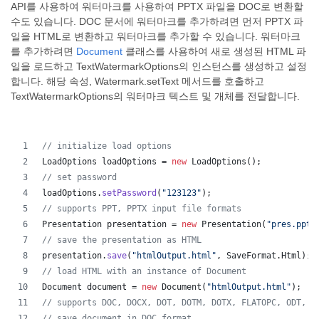
API를 사용하여 워터마크를 사용하여 PPTX 파일을 DOC로 변환할
수도 있습니다. DOC 문서에 워터마크를 추가하려면 먼저 PPTX 파
일을 HTML로 변환하고 워터마크를 추가할 수 있습니다. 워터마크
를 추가하려면
Document
클래스를 사용하여 새로 생성된 HTML 파
일을 로드하고 TextWatermarkOptions의 인스턴스를 생성하고 설정
합니다. 해당 속성, Watermark.setText 메서드를 호출하고
TextWatermarkOptions의 워터마크 텍스트 및 개체를 전달합니다.
// initialize load options
LoadOptions
loadOptions
 = 
new
LoadOptions
();
// set password
loadOptions
.
setPassword
(
"123123"
);
// supports PPT, PPTX input file formats 
Presentation
presentation
 = 
new
Presentation
(
"pres.pptx
// save the presentation as HTML
presentation
.
save
(
"htmlOutput.html"
, 
SaveFormat
.
Html
);
// load HTML with an instance of Document
Document
document
 = 
new
Document
(
"htmlOutput.html"
);
// supports DOC, DOCX, DOT, DOTM, DOTX, FLATOPC, ODT, O
// save document in DOC format