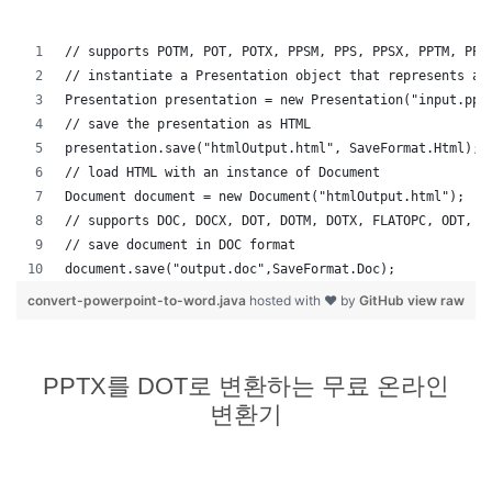
// supports POTM, POT, POTX, PPSM, PPS, PPSX, PPTM, PPT
// instantiate a Presentation object that represents a 
Presentation presentation = new Presentation("input.ppt
// save the presentation as HTML
presentation.save("htmlOutput.html", SaveFormat.Html);
// load HTML with an instance of Document
Document document = new Document("htmlOutput.html");
// supports DOC, DOCX, DOT, DOTM, DOTX, FLATOPC, ODT, O
// save document in DOC format
document.save("output.doc",SaveFormat.Doc);   
convert-powerpoint-to-word.java
hosted with ❤ by
GitHub
view raw
PPTX를 DOT로 변환하는 무료 온라인
변환기