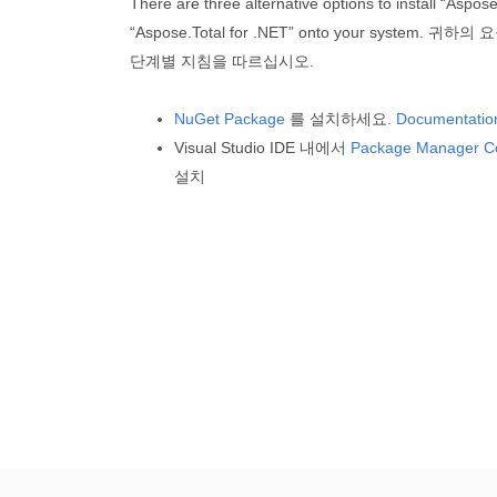
There are three alternative options to install “Aspose
“Aspose.Total for .NET” onto your syste
단계별 지침을 따르십시오.
NuGet Package
를 설치하세요.
Documentatio
Visual Studio IDE 내에서
Package Manager C
설치