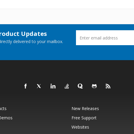
Product Updates
rectly delivered to your mailbox.
ucts
New Releases
 Demos
Free Support
Websites