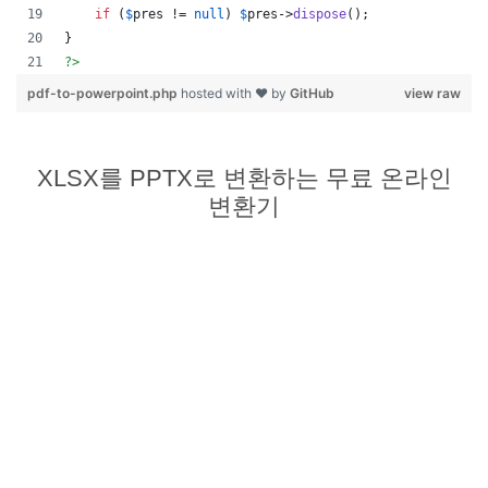
if
 (
$
pres
 != 
null
) 
$
pres
->
dispose
();
}
?>
pdf-to-powerpoint.php
hosted with ❤ by
GitHub
view raw
XLSX를 PPTX로 변환하는 무료 온라인
변환기