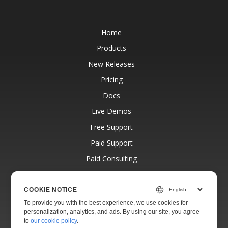
Home
Products
New Releases
Pricing
Docs
Live Demos
Free Support
Paid Support
Paid Consulting
Blog
Websites
COOKIE NOTICE
To provide you with the best experience, we use cookies for
About
personalization, analytics, and ads. By using our site, you agree
to
our cookie policy
.