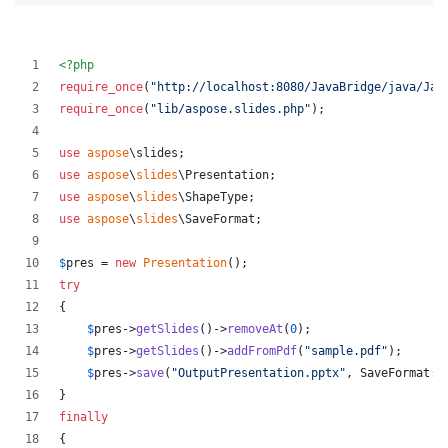
<?php
require_once
(
"
http://localhost:8080/JavaBridge/java/Jav
require_once
(
"
lib/aspose.slides.php
"
);
use
aspose
\
slides
;
use
aspose
\
slides
\
Presentation
;
use
aspose
\
slides
\
ShapeType
;
use
aspose
\
slides
\
SaveFormat
;
$
pres
 = 
new
Presentation
();
try
{
$
pres
->
getSlides
()->
removeAt
(
0
);
$
pres
->
getSlides
()->
addFromPdf
(
"
sample.pdf
"
);
$
pres
->
save
(
"
OutputPresentation.pptx
"
, SaveFormat::
}
finally
{