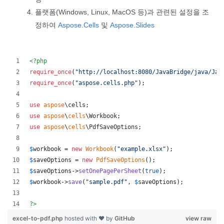
플랫폼(Windows, Linux, MacOS 등)과 관련된 설정을 조
정하여
Aspose.Cells
및
Aspose.Slides
<?php
require_once
(
"
http://localhost:8080/JavaBridge/java/Jav
require_once
(
"
aspose.cells.php
"
);
use
aspose
\
cells
;
use
aspose
\
cells
\
Workbook
;
use
aspose
\
cells
\
PdfSaveOptions
;
$
workbook
 = 
new
Workbook
(
"
example.xlsx
"
);
$
saveOptions
 = 
new
PdfSaveOptions
();
$
saveOptions
->
setOnePagePerSheet
(
true
);
$
workbook
->
save
(
"
sample.pdf
"
, 
$
saveOptions
);
?>
excel-to-pdf.php
hosted with ❤ by
GitHub
view raw