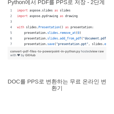
Python에서 PDF를 PPS로 저장 - 2단계
import
aspose
.
slides
as
slides
import
aspose
.
pydrawing
as
drawing
with
slides
.
Presentation
() 
as
presentation
:
presentation
.
slides
.
remove_at
(
0
)
presentation
.
slides
.
add_from_pdf
(
"document.pdf"
)
presentation
.
save
(
"presentation.ppt"
, 
slides
.
expor
convert-pdf-files-to-powerpoint-in-python.py
hosted
view raw
with ❤ by
GitHub
DOC를 PPS로 변환하는 무료 온라인 변
환기