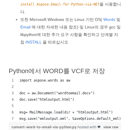
을 사용합니
install Aspose.Email-for-Python-via-NET
다.
또한 Microsoft Windows 또는 Linux 기반 OS(
Words
및
Email
에 대한 자세한 내용 참조) 및 Linux의 경우 gcc 및
libpython에 대한 추가 요구 사항을 확인하고 단계별 지
침
INSTALL
을 따르십시오.
Python에서 WORD를 VCF로 저장
import aspose.words as aw
doc = aw.Document("wordtoemail.docx")
doc.save("htmloutput.html")
msg= MailMessage.load(dir + "htmloutput.html")
msg.save("emloutput.eml", SaveOptions.default_eml)
convert-word-to-email-via-python.py
hosted with ❤
view raw